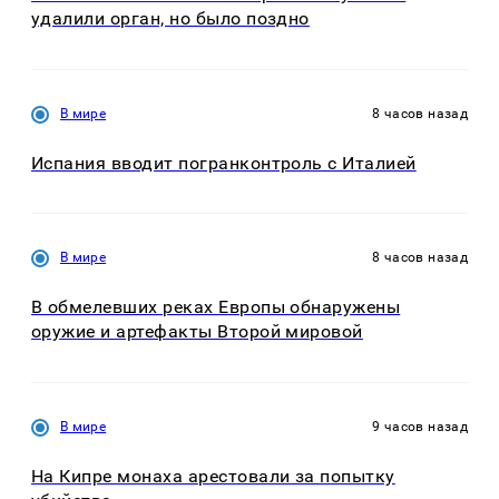
удалили орган, но было поздно
В мире
8 часов назад
Испания вводит погранконтроль с Италией
В мире
8 часов назад
В обмелевших реках Европы обнаружены
оружие и артефакты Второй мировой
В мире
9 часов назад
На Кипре монаха арестовали за попытку