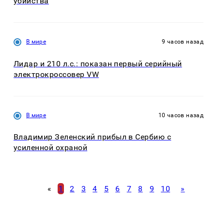
убийства
В мире
9 часов назад
Лидар и 210 л.с.: показан первый серийный
электрокроссовер VW
В мире
10 часов назад
Владимир Зеленский прибыл в Сербию с
усиленной охраной
«
1
2
3
4
5
6
7
8
9
10
»