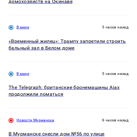
домохозяйств на Окинаве
В мире
5 часов назад
«Временный жилец»: Трампу запретили строить
бальный зал в Белом доме
В мире
5 часов назад
The Telegraph: британские бронемашины Ajax
продолжили ломаться
Новости Мурманска
6 часов назад
В Мурманске снесли дом №56 по улице