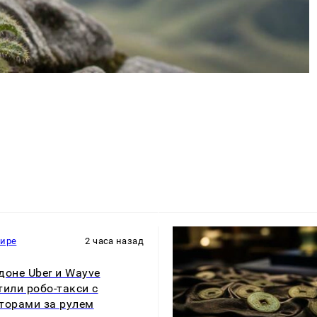
мире
2 часа назад
доне Uber и Wayve
тили робо-такси с
торами за рулем