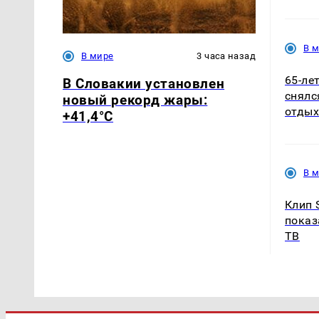
В 
В мире
3 часа назад
65-ле
В Словакии установлен
снялс
новый рекорд жары:
отдых
+41,4°С
В 
Клип 
показ
ТВ