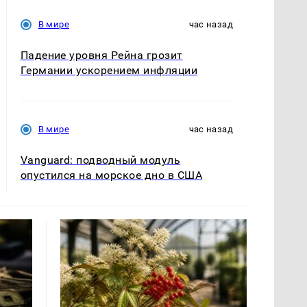
В мире
час назад
Падение уровня Рейна грозит
Германии ускорением инфляции
В мире
час назад
Vanguard: подводный модуль
опустился на морское дно в США