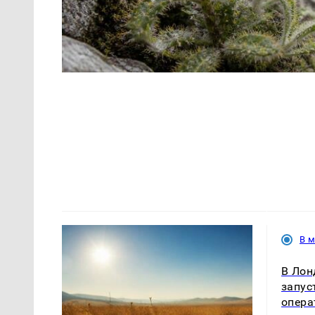
В 
В Лон
запус
опера