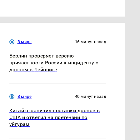
В мире
16 минут назад
Берлин проверяет версию
причастности России к инциденту с
дроном в Лейпциге
В мире
40 минут назад
Китай ограничил поставки дронов в
США и ответил на претензии по
уйгурам