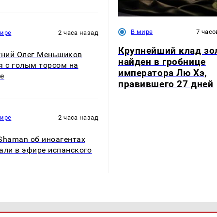
В мире
7 часо
мире
2 часа назад
Крупнейший клад зо
тний Олег Меньшиков
найден в гробнице
я с голым торсом на
императора Лю Хэ,
е
правившего 27 дней
мире
2 часа назад
Shaman об иноагентах
али в эфире испанского