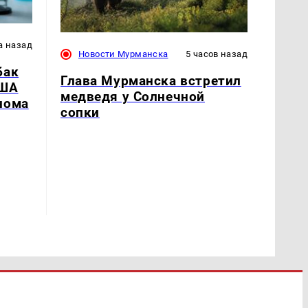
а назад
Новости Мурманска
5 часов назад
бак
Глава Мурманска встретил
США
медведя у Солнечной
нома
сопки