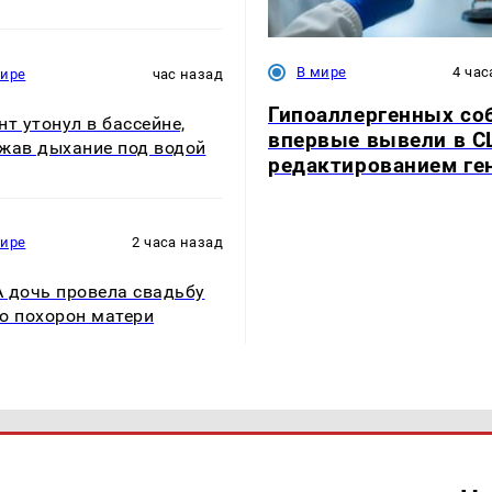
В мире
4 час
мире
час назад
Гипоаллергенных со
нт утонул в бассейне,
впервые вывели в 
жав дыхание под водой
редактированием ге
мире
2 часа назад
 дочь провела свадьбу
о похорон матери