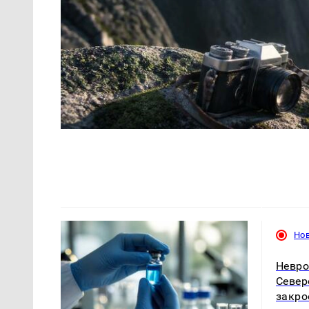
Но
Невро
Север
закро