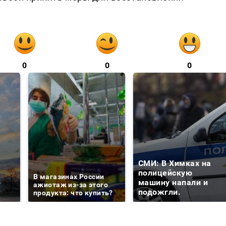
0
0
0
СМИ: В Химках на
е
полицейскую
В магазинах России
о
машину напали и
ажиотаж из-за этого
подожгли.
продукта: что купить?