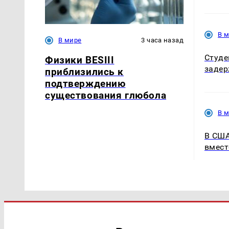
В 
В мире
3 часа назад
Студе
Физики BESIII
задер
приблизились к
подтверждению
существования глюбола
В 
В США
вмест