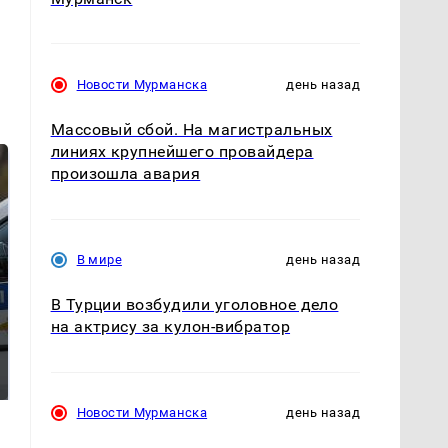
Новости Мурманска
день назад
Массовый сбой. На магистральных
линиях крупнейшего провайдера
произошла авария
В мире
день назад
В Турции возбудили уголовное дело
на актрису за кулон-вибратор
Где будет встреча
На Урале из казны
президентов США и
были украдены 18
России: Европа?
миллионов рублей
Новости Мурманска
день назад