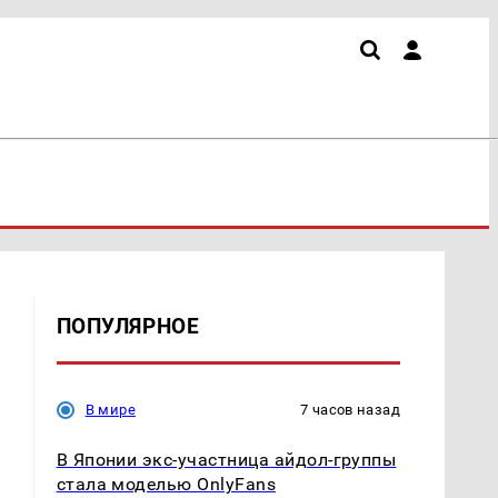
ПОПУЛЯРНОЕ
В мире
7 часов назад
В Японии экс-участница айдол-группы
стала моделью OnlyFans