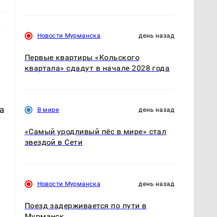
Новости Мурманска
день назад
ы
Первые квартиры «Кольского
е
квартала» сдадут в начале 2028 года
а
В мире
день назад
«Самый уродливый пёс в мире» стал
звездой в Сети
Новости Мурманска
день назад
Поезд задерживается по пути в
Мурманск