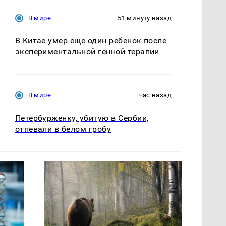
В мире
51 минуту назад
В Китае умер еще один ребенок после
экспериментальной генной терапии
В мире
час назад
Петербурженку, убитую в Сербии,
отпевали в белом гробу