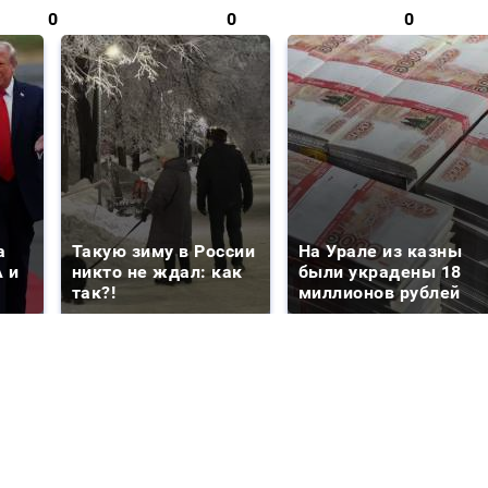
0
0
0
а
Такую зиму в России
На Урале из казны
 и
никто не ждал: как
были украдены 18
так?!
миллионов рублей