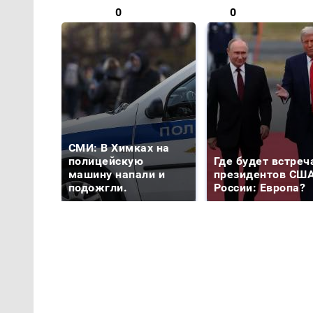
0
0
СМИ: В Химках на
полицейскую
Где будет встреч
машину напали и
президентов США
подожгли.
России: Европа?