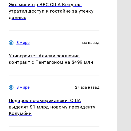
Экс-министр ВВС США Кендалл
утратил доступ к гостайне за утечку
данных
В мире
час назад
Университет Аляски заключил
контракт с Пентагоном на $499 млн
В мире
2 часа назад
Подарок по-американски: США
выделят $1 млрд новому президенту
Колумбии