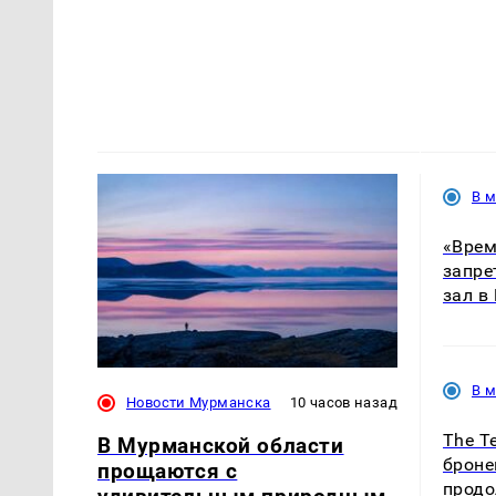
В 
«Врем
запре
зал в
В 
Новости Мурманска
10 часов назад
The T
В Мурманской области
броне
прощаются с
продо