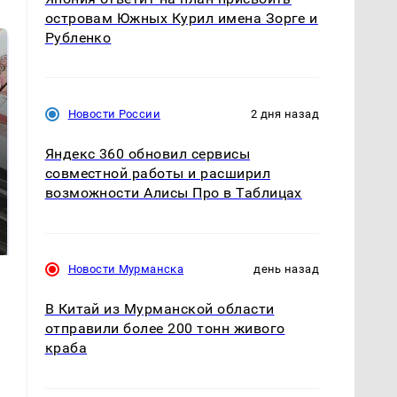
островам Южных Курил имена Зорге и
Рубленко
Новости России
2 дня назад
Яндекс 360 обновил сервисы
совместной работы и расширил
возможности Алисы Про в Таблицах
Не ешьте эту
Как выглядит место
готовую еду из
крушение вертолета на
магазина: список
Кавказе: смотреть
Новости Мурманска
день назад
В Китай из Мурманской области
отправили более 200 тонн живого
краба