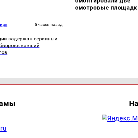
смонтировали две
смотровые площадк
мире
5 часов назад
ции задержан серийный
обворовывавший
тов
ламы
На
.ru