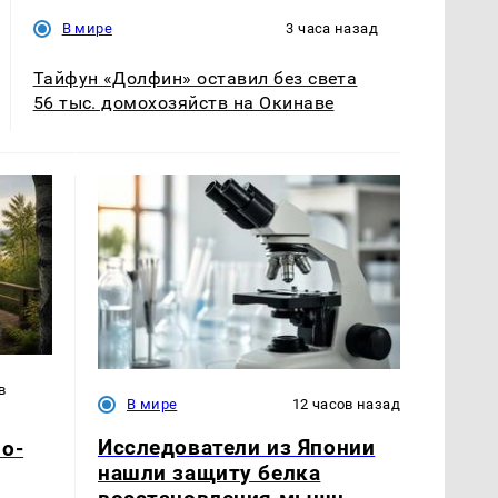
В мире
3 часа назад
Тайфун «Долфин» оставил без света
56 тыс. домохозяйств на Окинаве
в
В мире
12 часов назад
Исследователи из Японии
о-
нашли защиту белка