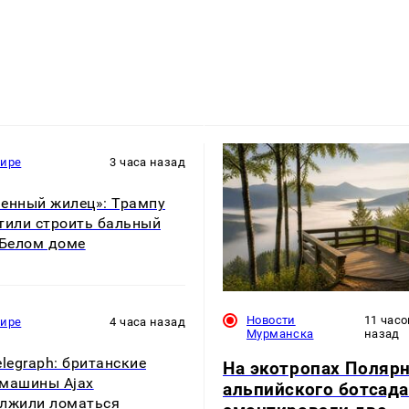
мире
3 часа назад
енный жилец»: Трампу
тили строить бальный
 Белом доме
Новости
11 часо
мире
4 часа назад
Мурманска
назад
elegraph: британские
На экотропах Полярн
машины Ajax
альпийского ботсада
лжили ломаться