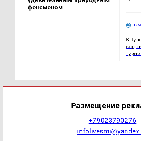
удивительным природным
феноменом
В 
В Тур
вор, 
турис
Размещение рек
+79023790276
infolivesmi@yandex