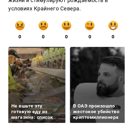
жизни и стимулируют рождаемость в
условиях Крайнего Севера.
0
0
0
0
0
Не ешьте эту
В ОАЭ произошло
готовую еду из
жестокое убийство
магазина: список
криптомиллионера