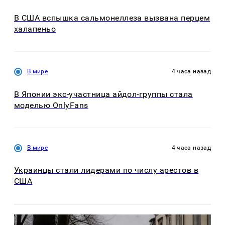
В США вспышка сальмонеллеза вызвана перцем
халапеньо
В мире
4 часа назад
В Японии экс-участница айдол-группы стала
моделью OnlyFans
В мире
4 часа назад
Украинцы стали лидерами по числу арестов в
США