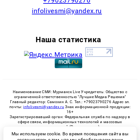
+79023790276
infolivesmi@yandex.ru
Наша статистика
Наименование СМИ: Мурманск Live Учредитель: Общество с
ограниченной ответственностью "Лучшие Медиа Решения"
Главный редактор: Самохин А. С. Тел.: +79023790276 Адрес эл.
почты:
infolivesmi@yandex.ru
Знак информационной продукции:
16+
Зарегистрировавший орган: Федеральная служба по надзору в
сфере связи, информационных технологий и массовых
коммуникаций (Роскомнадзор)
Регистрационный номер СМИ ЭЛ № ФС 77 - 82534 от 21.01.2022
Мы используем cookie. Во время посещения сайта вы
соглашаетесь с тем, что мы обрабатываем ваши