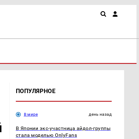
ПОПУЛЯРНОЕ
В мире
день назад
й
В Японии экс-участница айдол-группы
стала моделью OnlyFans