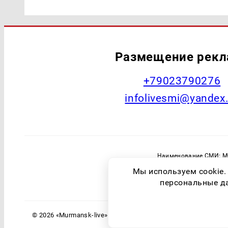
Размещение рек
+79023790276
infolivesmi@yandex
Наименование СМИ: Му
Главный редактор: Самохин А
Мы используем cookie.
Зарегистрировавший орган: Федераль
персональные дан
© 2026 «Murmansk-live» | Все права защищены