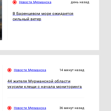
Новости Мурманска
день назад
В Баренцевом море ожидается
сильный ветер
СМИ: В Химках на
полицейскую
В магазинах России
машину напали и
ажиотаж из-за этого
подожгли.
продукта: что купить?
Новости Мурманска
14 минут назад
44 жителя Мурманской области
укусили клещи с начала мониторинга
Новости Мурманска
36 минут назад