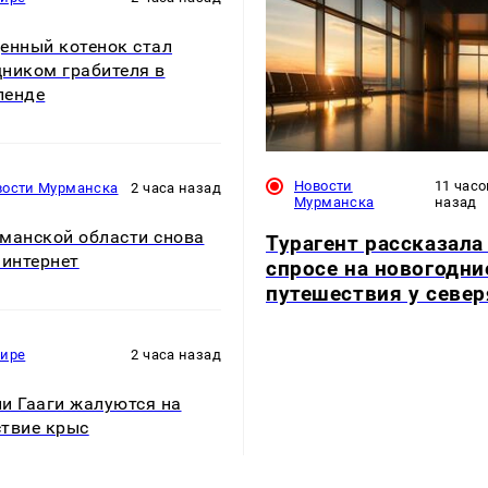
енный котенок стал
ником грабителя в
ленде
Новости
11 часо
вости Мурманска
2 часа назад
Мурманска
назад
манской области снова
Турагент рассказала
 интернет
спросе на новогодни
путешествия у север
мире
2 часа назад
и Гааги жалуются на
твие крыс