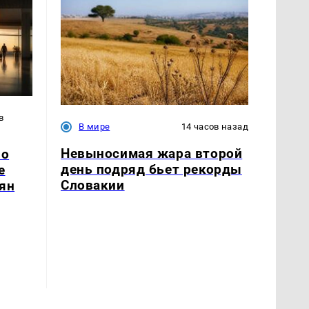
в
В мире
14 часов назад
Невыносимая жара второй
 о
день подряд бьет рекорды
е
Словакии
ян