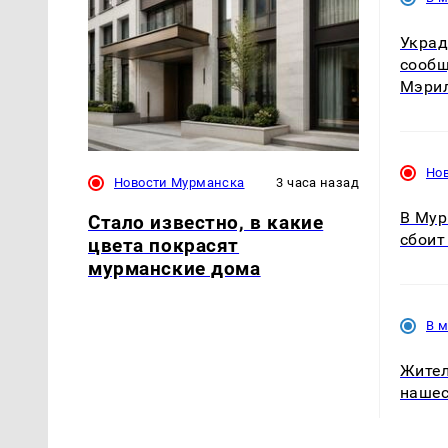
Украд
сообщ
Мэри
Но
Новости Мурманска
3 часа назад
В Мур
Стало известно, в какие
сбоит
цвета покрасят
мурманские дома
В 
Жител
нашес