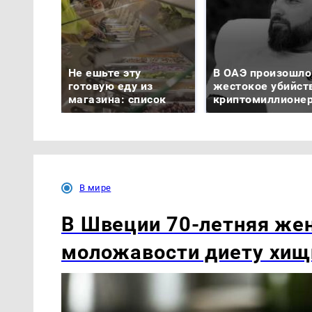
Не ешьте эту
В ОАЭ произошло
готовую еду из
жестокое убийст
магазина: список
криптомиллионе
В мире
В Швеции 70-летняя же
моложавости диету хищ