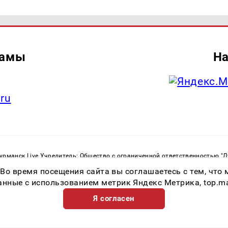
ламы
На
.ru
рманск Live Учредитель: Общество с ограниченной ответственностью "
. С. Тел.: +79023790276 Адрес эл. почты:
infolivesmi@yandex.ru
Знак инф
 Во время посещения сайта вы соглашаетесь с тем, чт
ная служба по надзору в сфере связи, информационных технологий и м
Регистрационный номер СМИ ЭЛ № ФС 77 - 82534 от 21.01.2022
ные с использованием метрик Яндекс Метрика, top.mail.
Я согласен
Возрастная категория сайта 16+