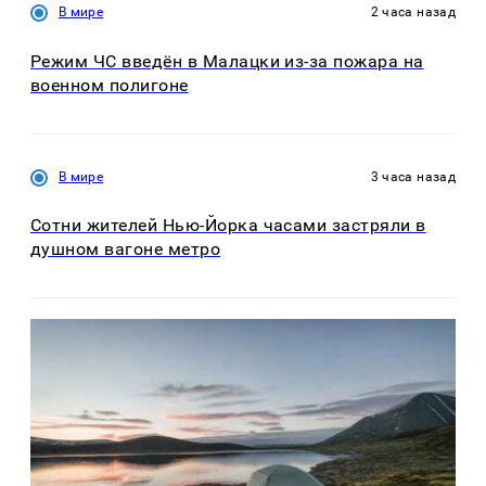
В мире
2 часа назад
Режим ЧС введён в Малацки из-за пожара на
военном полигоне
В мире
3 часа назад
Сотни жителей Нью-Йорка часами застряли в
душном вагоне метро