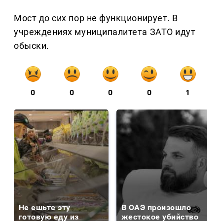
Мост до сих пор не функционирует. В
учреждениях муниципалитета ЗАТО идут
обыски.
0
0
0
0
1
Не ешьте эту
В ОАЭ произошло
готовую еду из
жестокое убийство