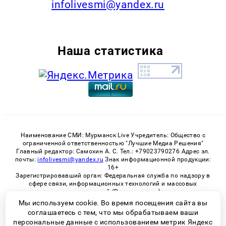
infolivesmi@yandex.ru
Наша статистика
Наименование СМИ: Мурманск Live Учредитель: Общество с
ограниченной ответственностью "Лучшие Медиа Решения"
Главный редактор: Самохин А. С. Тел.: +79023790276 Адрес эл.
почты:
infolivesmi@yandex.ru
Знак информационной продукции:
16+
Зарегистрировавший орган: Федеральная служба по надзору в
сфере связи, информационных технологий и массовых
коммуникаций (Роскомнадзор)
Регистрационный номер СМИ ЭЛ № ФС 77 - 82534 от 21.01.2022
Мы используем cookie. Во время посещения сайта вы
соглашаетесь с тем, что мы обрабатываем ваши
персональные данные с использованием метрик Яндекс