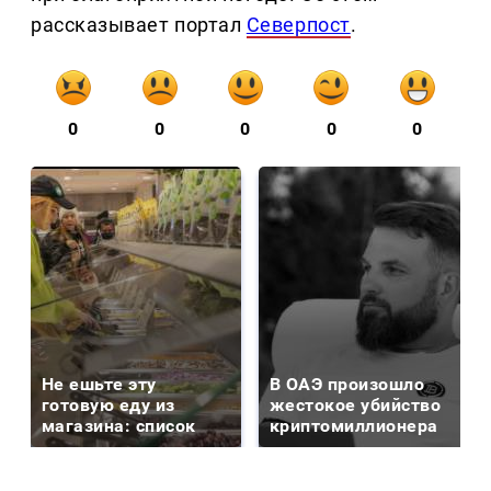
рассказывает портал
Северпост
.
0
0
0
0
0
Не ешьте эту
В ОАЭ произошло
готовую еду из
жестокое убийство
магазина: список
криптомиллионера