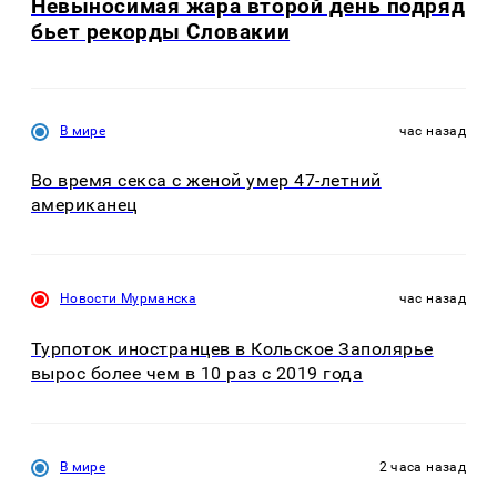
Невыносимая жара второй день подряд
бьет рекорды Словакии
В мире
час назад
Во время секса с женой умер 47-летний
американец
Новости Мурманска
час назад
Турпоток иностранцев в Кольское Заполярье
вырос более чем в 10 раз с 2019 года
В мире
2 часа назад