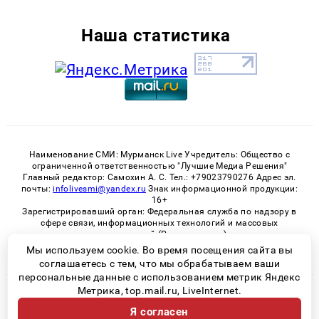
Наша статистика
Наименование СМИ: Мурманск Live Учредитель: Общество с
ограниченной ответственностью "Лучшие Медиа Решения"
Главный редактор: Самохин А. С. Тел.: +79023790276 Адрес эл.
почты:
infolivesmi@yandex.ru
Знак информационной продукции:
16+
Зарегистрировавший орган: Федеральная служба по надзору в
сфере связи, информационных технологий и массовых
коммуникаций (Роскомнадзор)
Регистрационный номер СМИ ЭЛ № ФС 77 - 82534 от 21.01.2022
Мы используем cookie. Во время посещения сайта вы
соглашаетесь с тем, что мы обрабатываем ваши
персональные данные с использованием метрик Яндекс
Метрика, top.mail.ru, LiveInternet.
© 2026 «Murmansk-live» | Все права защищены
Я согласен
Возрастная категория сайта 16+