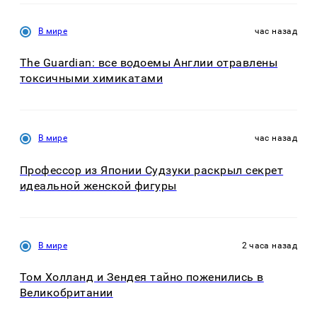
В мире
час назад
The Guardian: все водоемы Англии отравлены
токсичными химикатами
В мире
час назад
Профессор из Японии Судзуки раскрыл секрет
идеальной женской фигуры
В мире
2 часа назад
Том Холланд и Зендея тайно поженились в
Великобритании