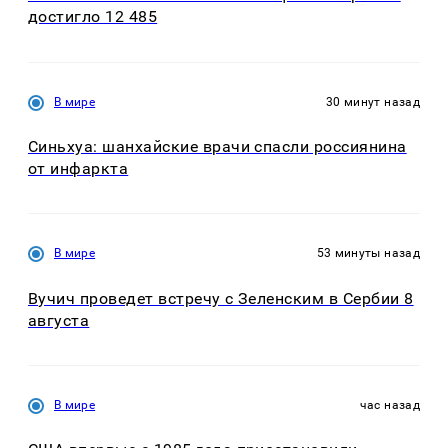
достигло 12 485
В мире
30 минут назад
Синьхуа: шанхайские врачи спасли россиянина
от инфаркта
В мире
53 минуты назад
Вучич проведет встречу с Зеленским в Сербии 8
августа
В мире
час назад