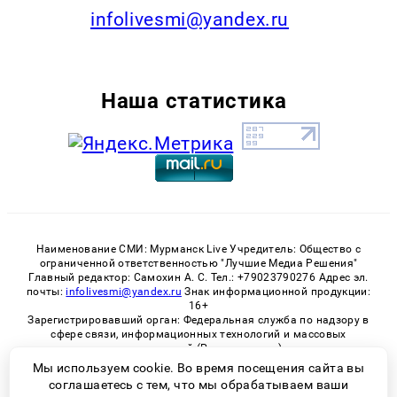
infolivesmi@yandex.ru
Наша статистика
Наименование СМИ: Мурманск Live Учредитель: Общество с
ограниченной ответственностью "Лучшие Медиа Решения"
Главный редактор: Самохин А. С. Тел.: +79023790276 Адрес эл.
почты:
infolivesmi@yandex.ru
Знак информационной продукции:
16+
Зарегистрировавший орган: Федеральная служба по надзору в
сфере связи, информационных технологий и массовых
коммуникаций (Роскомнадзор)
Регистрационный номер СМИ ЭЛ № ФС 77 - 82534 от 21.01.2022
Мы используем cookie. Во время посещения сайта вы
соглашаетесь с тем, что мы обрабатываем ваши