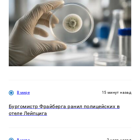
В мире
15 минут назад
Бургомистр Фрайберга ранил полицейских в
отеле Лейпцига
В мире
2 часа назад