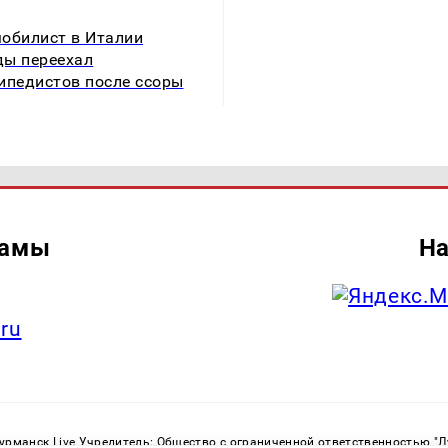
обилист в Италии
ы переехал
ипедистов после ссоры
ламы
На
.ru
рманск Live Учредитель: Общество с ограниченной ответственностью "