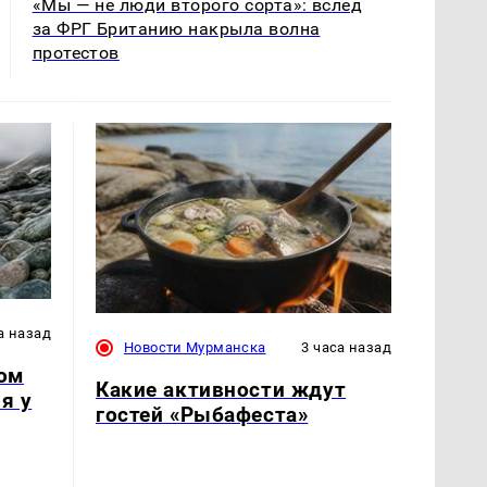
«Мы — не люди второго сорта»: вслед
за ФРГ Британию накрыла волна
протестов
а назад
Новости Мурманска
3 часа назад
ом
Какие активности ждут
я у
гостей «Рыбафеста»