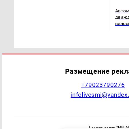
Автом
дважд
велос
Размещение рек
+79023790276
infolivesmi@yandex
Наименование СМИ: Му