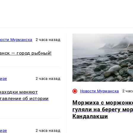
вости Мурманска
2 часа назад
нск — город рыбный!
мире
2 часа назад
Новости Мурманска
2 час
находки меняют
тавление об истории
Моржиха с моржонк
гуляли на берегу мор
Кандалакши
мире
2 часа назад