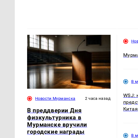
Но
Мурма
В 
WSJ: 
Новости Мурманска
2 часа назад
предс
Китая
В преддверии Дня
физкультурника в
Мурманске вручили
городские награды
В 