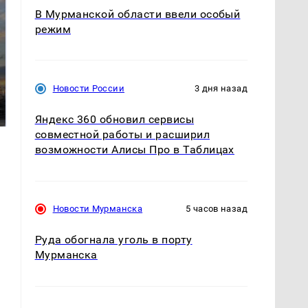
В Мурманской области ввели особый
режим
СМИ: В Химках на
полицейскую
Новости России
3 дня назад
В магазинах России
машину напали и
ажиотаж из-за этого
подожгли.
продукта: что купить?
Яндекс 360 обновил сервисы
совместной работы и расширил
возможности Алисы Про в Таблицах
Новости Мурманска
5 часов назад
Руда обогнала уголь в порту
Мурманска