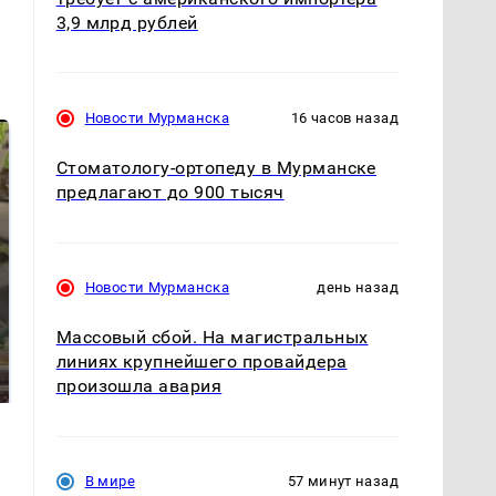
3,9 млрд рублей
Новости Мурманска
16 часов назад
Стоматологу-ортопеду в Мурманске
предлагают до 900 тысяч
Новости Мурманска
день назад
Массовый сбой. На магистральных
В ОАЭ произошло
Все новости по
жестокое убийство
линиях крупнейшего провайдера
падению вертолета на
криптомиллионера
Кавказе: читать здесь
произошла авария
В мире
57 минут назад