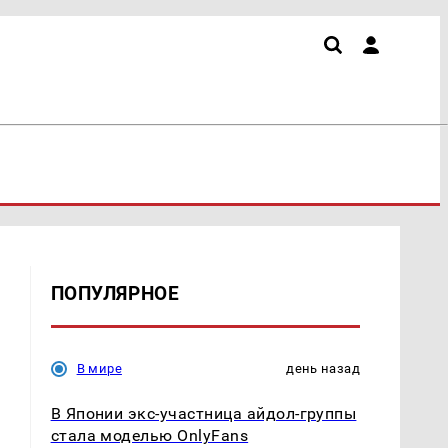
ПОПУЛЯРНОЕ
В мире
день назад
В Японии экс-участница айдол-группы
стала моделью OnlyFans