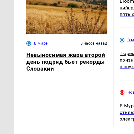
Bloom
кибе
пять 
В 
В мире
8 часов назад
Тюрем
Невыносимая жара второй
призн
день подряд бьет рекорды
с осу
Словакии
Но
В Мур
отклю
элект