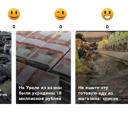
0
0
0
На Урале из казны
Не ешьте эту
о
были украдены 18
готовую еду из
а на
миллионов рублей
магазина: список