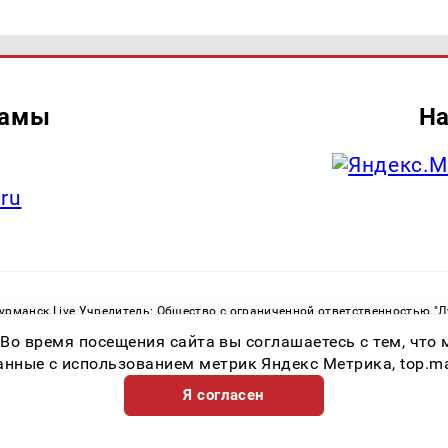
ламы
На
.ru
рманск Live Учредитель: Общество с ограниченной ответственностью "
. С. Тел.: +79023790276 Адрес эл. почты:
infolivesmi@yandex.ru
Знак инф
 Во время посещения сайта вы соглашаетесь с тем, чт
ная служба по надзору в сфере связи, информационных технологий и м
Регистрационный номер СМИ ЭЛ № ФС 77 - 82534 от 21.01.2022
ные с использованием метрик Яндекс Метрика, top.mail.
Я согласен
Возрастная категория сайта 16+