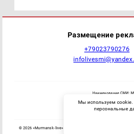
Размещение рек
+79023790276
infolivesmi@yandex
Наименование СМИ: Му
Главный редактор: Самохин А
Мы используем cookie.
Зарегистрировавший орган: Федераль
персональные дан
© 2026 «Murmansk-live» | Все права защищены