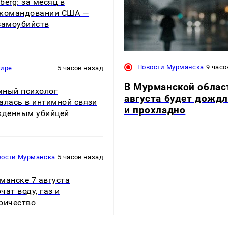
berg: за месяц в
ркомандовании США —
самоубийств
Новости Мурманска
9 часо
мире
5 часов назад
В Мурманской облас
ный психолог
августа будет дожд
алась в интимной связи
и прохладно
жденным убийцей
вости Мурманска
5 часов назад
манске 7 августа
чат воду, газ и
ричество