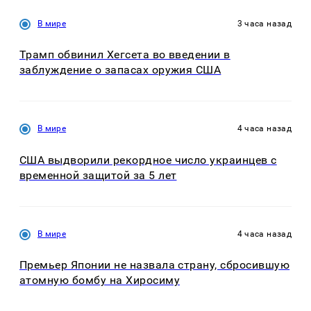
В мире
3 часа назад
Трамп обвинил Хегсета во введении в
заблуждение о запасах оружия США
В мире
4 часа назад
США выдворили рекордное число украинцев с
временной защитой за 5 лет
В мире
4 часа назад
Премьер Японии не назвала страну, сбросившую
атомную бомбу на Хиросиму