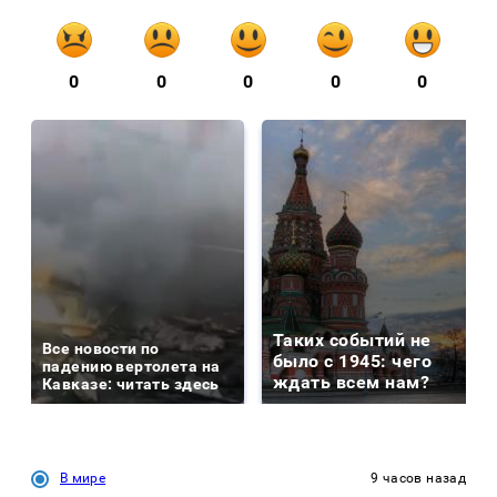
0
0
0
0
0
Таких событий не
Все новости по
было с 1945: чего
падению вертолета на
ждать всем нам?
Кавказе: читать здесь
В мире
9 часов назад