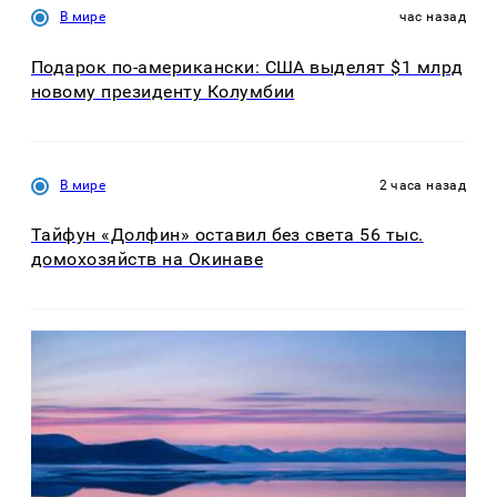
В мире
час назад
Подарок по-американски: США выделят $1 млрд
новому президенту Колумбии
В мире
2 часа назад
Тайфун «Долфин» оставил без света 56 тыс.
домохозяйств на Окинаве