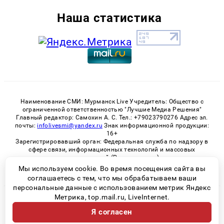
Наша статистика
Наименование СМИ: Мурманск Live Учредитель: Общество с
ограниченной ответственностью "Лучшие Медиа Решения"
Главный редактор: Самохин А. С. Тел.: +79023790276 Адрес эл.
почты:
infolivesmi@yandex.ru
Знак информационной продукции:
16+
Зарегистрировавший орган: Федеральная служба по надзору в
сфере связи, информационных технологий и массовых
коммуникаций (Роскомнадзор)
Регистрационный номер СМИ ЭЛ № ФС 77 - 82534 от 21.01.2022
Мы используем cookie. Во время посещения сайта вы
соглашаетесь с тем, что мы обрабатываем ваши
персональные данные с использованием метрик Яндекс
Метрика, top.mail.ru, LiveInternet.
© 2026 «Murmansk-live» | Все права защищены
Я согласен
Возрастная категория сайта 16+
Политика конфиденциальности