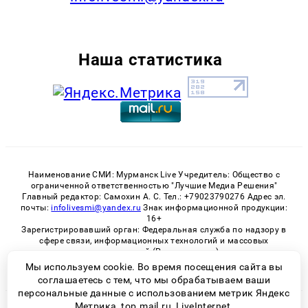
Наша статистика
Наименование СМИ: Мурманск Live Учредитель: Общество с
ограниченной ответственностью "Лучшие Медиа Решения"
Главный редактор: Самохин А. С. Тел.: +79023790276 Адрес эл.
почты:
infolivesmi@yandex.ru
Знак информационной продукции:
16+
Зарегистрировавший орган: Федеральная служба по надзору в
сфере связи, информационных технологий и массовых
коммуникаций (Роскомнадзор)
Регистрационный номер СМИ ЭЛ № ФС 77 - 82534 от 21.01.2022
Мы используем cookie. Во время посещения сайта вы
соглашаетесь с тем, что мы обрабатываем ваши
персональные данные с использованием метрик Яндекс
Метрика, top.mail.ru, LiveInternet.