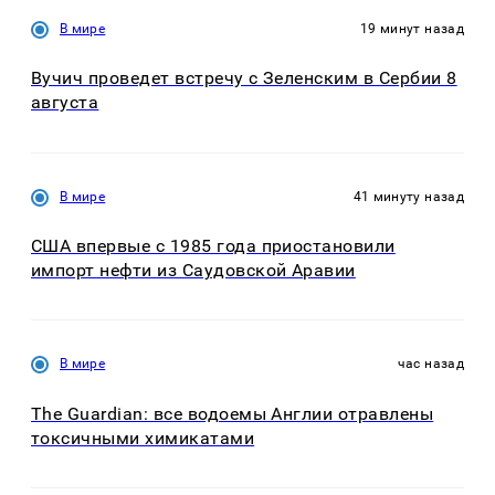
В мире
19 минут назад
Вучич проведет встречу с Зеленским в Сербии 8
августа
В мире
41 минуту назад
США впервые с 1985 года приостановили
импорт нефти из Саудовской Аравии
В мире
час назад
The Guardian: все водоемы Англии отравлены
токсичными химикатами