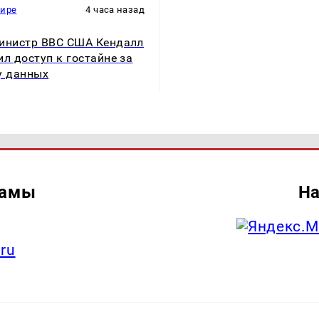
мире
4 часа назад
инистр ВВС США Кендалл
ил доступ к гостайне за
у данных
ламы
На
.ru