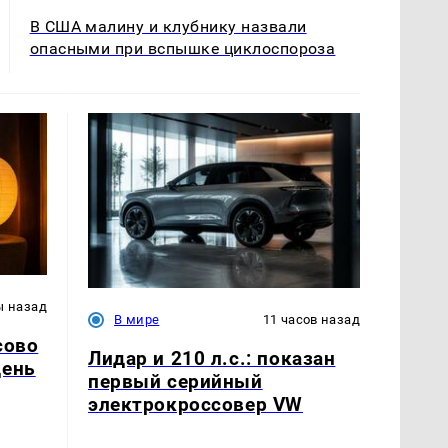
В США малину и клубнику назвали
опасными при вспышке циклоспороза
ы назад
В мире
11 часов назад
сово
Лидар и 210 л.с.: показан
день
первый серийный
электрокроссовер VW