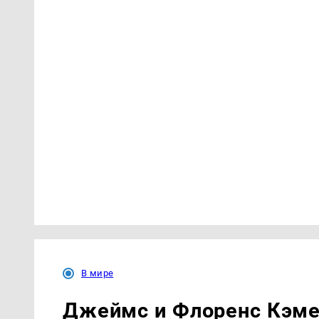
В мире
Джеймс и Флоренс Кэме