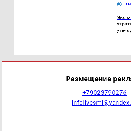
В 
Экс-м
утрат
утечк
Размещение рек
+79023790276
infolivesmi@yandex