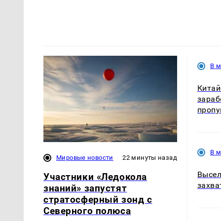
В 
Кита
зараб
пропу
В 
Мировые новости
22 минуты назад
Высел
Участники «Ледокола
захва
знаний» запустят
стратосферный зонд с
Северного полюса