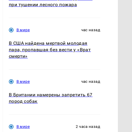
при тушении лесного пожара
В мире
час назад
В США найдена мертвой молодая
пара, пропавшая без вести у «Врат
смерти»
В мире
час назад
В Британии намерены запретить 67
пород собак
В мире
2 часа назад