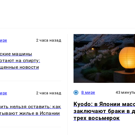
мире
2 часа назад
йские машины
отают на спирту:
щенные новости
В мире
43 минут
мире
2 часа назад
Kyodo: в Японии мас
ить нельзя оставить: как
заключают браки в 
тывают жилье в Испании
трех восьмерок