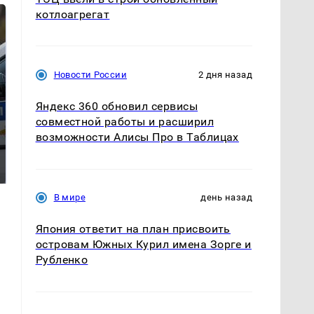
котлоагрегат
Новости России
2 дня назад
Яндекс 360 обновил сервисы
совместной работы и расширил
возможности Алисы Про в Таблицах
Где будет встреча
Такую зиму в России
президентов США и
никто не ждал: как
России: Европа?
так?!
В мире
день назад
Япония ответит на план присвоить
островам Южных Курил имена Зорге и
Рубленко