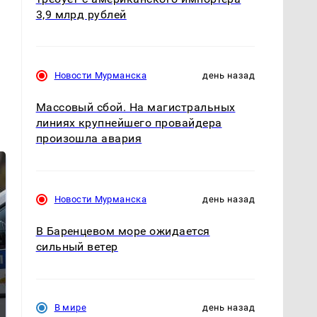
3,9 млрд рублей
Новости Мурманска
день назад
Массовый сбой. На магистральных
линиях крупнейшего провайдера
произошла авария
Новости Мурманска
день назад
В Баренцевом море ожидается
сильный ветер
Где будет встреча
Такую зиму в России
президентов США и
никто не ждал: как
В мире
день назад