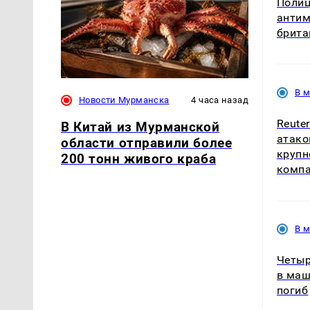
Полиц
антим
брита
В 
Новости Мурманска
4 часа назад
Reute
В Китай из Мурманской
атако
области отправили более
крупн
200 тонн живого краба
комп
В 
Четыр
в маш
погиб