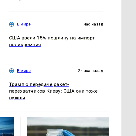
В мире
час назад
США ввели 15% пошлину на импорт
поликремния
В мире
2 часа назад
Трамп о передаче ракет-
перехватчиков Киеву: США они тоже
нужны