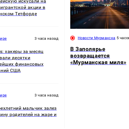
ейскую искусали на
игрантской акции в
нском Тетфорде
Новости Мурманска
5 часо
мире
3 часа назад
В Заполярье
rs: хакеры за месяц
возвращается
вали десятки
«Мурманская миля»
ейших финансовых
аний США
мире
3 часа назад
ехлетний мальчик залез
ину родителей на жаре и