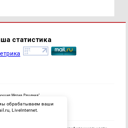
ша статистика
Лучшие Медиа Решения"
ормационной продукции: 16+
о мы обрабатываем ваши
ассовых коммуникаций (Роскомнадзор)
ru, LiveInternet.