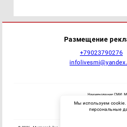
Размещение рек
+79023790276
infolivesmi@yandex
Наименование СМИ: Му
Главный редактор: Самохин А
Мы используем cookie.
Зарегистрировавший орган: Федераль
персональные дан