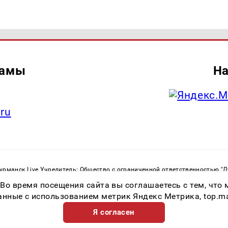
ламы
На
.ru
рманск Live Учредитель: Общество с ограниченной ответственностью "
. С. Тел.: +79023790276 Адрес эл. почты:
infolivesmi@yandex.ru
Знак инф
 Во время посещения сайта вы соглашаетесь с тем, чт
ная служба по надзору в сфере связи, информационных технологий и м
Регистрационный номер СМИ ЭЛ № ФС 77 - 82534 от 21.01.2022
ные с использованием метрик Яндекс Метрика, top.mail.
Я согласен