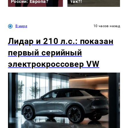
России: Европа?
так?!
В мире
10 часов назад
Лидар и 210 л.с.: показан
первый серийный
электрокроссовер VW