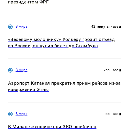
президентом ФРГ
В мире
42 минуты назад
«Веселому молочнику» Уолкеру грозит отъезд
из России, он купил билет до Стамбула
В мире
час назад
Аэропорт Катания прекратил прием рейсов из-за
извержения Этны
В мире
час назад
В Милане женщине при ЭКО ошибочно