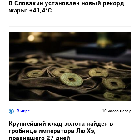
В Словакии установлен новый рекорд
жары: +41,4°С
В мире
10 часов назад
Крупнейший клад золота найден в
гробнице императора Лю Хэ,
правившего 27 дней