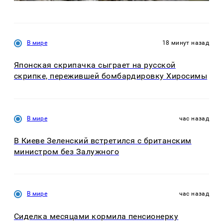
В мире
18 минут назад
Японская скрипачка сыграет на русской
скрипке, пережившей бомбардировку Хиросимы
В мире
час назад
В Киеве Зеленский встретился с британским
министром без Залужного
В мире
час назад
Сиделка месяцами кормила пенсионерку