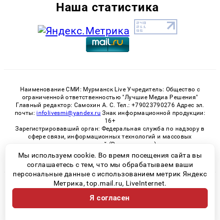
Наша статистика
Наименование СМИ: Мурманск Live Учредитель: Общество с
ограниченной ответственностью "Лучшие Медиа Решения"
Главный редактор: Самохин А. С. Тел.: +79023790276 Адрес эл.
почты:
infolivesmi@yandex.ru
Знак информационной продукции:
16+
Зарегистрировавший орган: Федеральная служба по надзору в
сфере связи, информационных технологий и массовых
коммуникаций (Роскомнадзор)
Регистрационный номер СМИ ЭЛ № ФС 77 - 82534 от 21.01.2022
Мы используем cookie. Во время посещения сайта вы
соглашаетесь с тем, что мы обрабатываем ваши
персональные данные с использованием метрик Яндекс
Метрика, top.mail.ru, LiveInternet.
© 2026 «Murmansk-live» | Все права защищены
Я согласен
Возрастная категория сайта 16+
Политика конфиденциальности