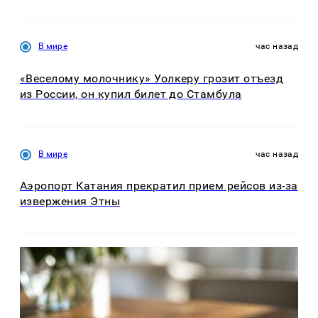
В мире
час назад
«Веселому молочнику» Уолкеру грозит отъезд
из России, он купил билет до Стамбула
В мире
час назад
Аэропорт Катания прекратил прием рейсов из-за
извержения Этны