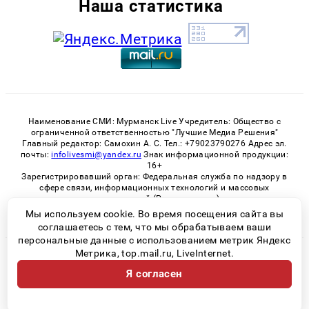
Наша статистика
Наименование СМИ: Мурманск Live Учредитель: Общество с
ограниченной ответственностью "Лучшие Медиа Решения"
Главный редактор: Самохин А. С. Тел.: +79023790276 Адрес эл.
почты:
infolivesmi@yandex.ru
Знак информационной продукции:
16+
Зарегистрировавший орган: Федеральная служба по надзору в
сфере связи, информационных технологий и массовых
коммуникаций (Роскомнадзор)
Регистрационный номер СМИ ЭЛ № ФС 77 - 82534 от 21.01.2022
Мы используем cookie. Во время посещения сайта вы
соглашаетесь с тем, что мы обрабатываем ваши
персональные данные с использованием метрик Яндекс
Метрика, top.mail.ru, LiveInternet.
© 2026 «Murmansk-live» | Все права защищены
Я согласен
Возрастная категория сайта 16+
Политика конфиденциальности