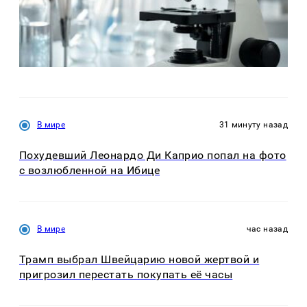
В мире
31 минуту назад
Похудевший Леонардо Ди Каприо попал на фото
с возлюбленной на Ибице
В мире
час назад
Трамп выбрал Швейцарию новой жертвой и
пригрозил перестать покупать её часы