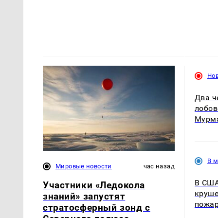
Но
Два ч
лобов
Мурм
В 
Мировые новости
час назад
В США
Участники «Ледокола
круше
знаний» запустят
пожа
стратосферный зонд с