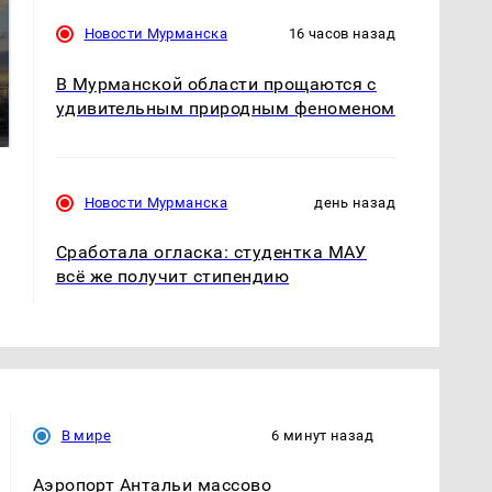
Новости Мурманска
16 часов назад
СМИ: В Химках на
В Мурманской области прощаются с
полицейскую
В магазинах России
машину напали и
удивительным природным феноменом
ажиотаж из-за этого
подожгли.
продукта: что купить?
Новости Мурманска
день назад
Сработала огласка: студентка МАУ
всё же получит стипендию
В мире
6 минут назад
Аэропорт Антальи массово