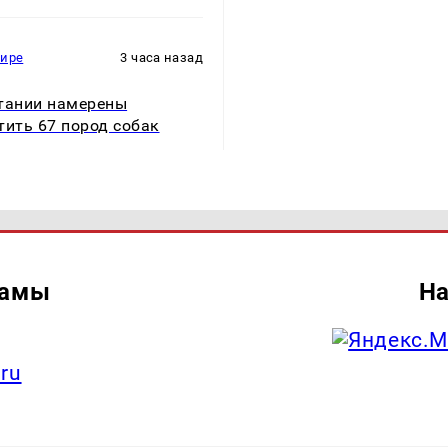
мире
3 часа назад
тании намерены
тить 67 пород собак
ламы
На
.ru