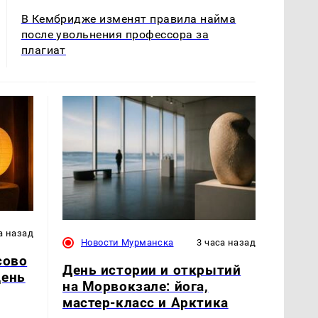
В Кембридже изменят правила найма
после увольнения профессора за
плагиат
а назад
Новости Мурманска
3 часа назад
сово
День истории и открытий
день
на Морвокзале: йога,
мастер-класс и Арктика