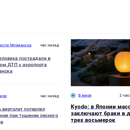
вости Мурманска
час назад
еловека пострадали в
ом ДТП у аэропорта
анска
В мире
2 час
мире
час назад
Kyodo: в Японии мас
 вертолет потерпел
заключают браки в 
ние при тушении лесного
трех восьмерок
ра