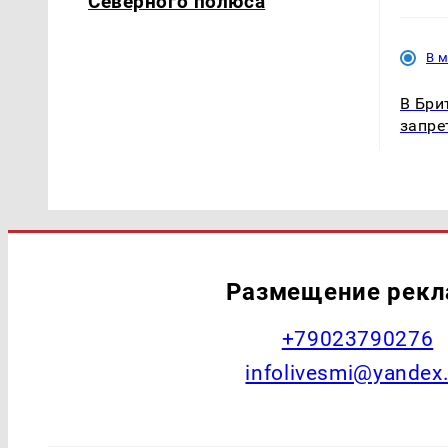
Северного полюса
В 
В Бри
запре
Размещение рек
+79023790276
infolivesmi@yandex