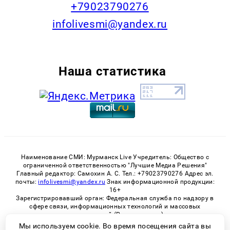
+79023790276
infolivesmi@yandex.ru
Наша статистика
Наименование СМИ: Мурманск Live Учредитель: Общество с
ограниченной ответственностью "Лучшие Медиа Решения"
Главный редактор: Самохин А. С. Тел.: +79023790276 Адрес эл.
почты:
infolivesmi@yandex.ru
Знак информационной продукции:
16+
Зарегистрировавший орган: Федеральная служба по надзору в
сфере связи, информационных технологий и массовых
коммуникаций (Роскомнадзор)
Регистрационный номер СМИ ЭЛ № ФС 77 - 82534 от 21.01.2022
Мы используем cookie. Во время посещения сайта вы