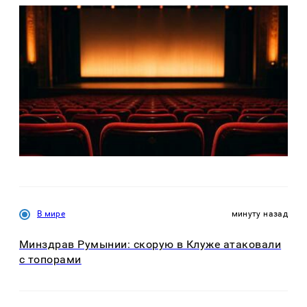
В мире
минуту назад
Минздрав Румынии: скорую в Клуже атаковали
с топорами