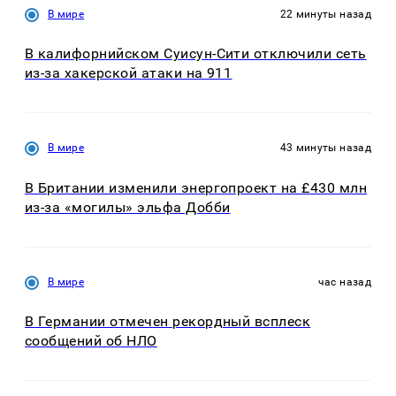
В мире
22 минуты назад
В калифорнийском Суисун-Сити отключили сеть
из-за хакерской атаки на 911
В мире
43 минуты назад
В Британии изменили энергопроект на £430 млн
из-за «могилы» эльфа Добби
В мире
час назад
В Германии отмечен рекордный всплеск
сообщений об НЛО