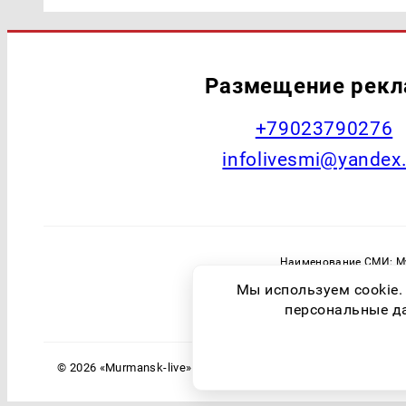
Размещение рек
+79023790276
infolivesmi@yandex
Наименование СМИ: Му
Главный редактор: Самохин А
Мы используем cookie.
Зарегистрировавший орган: Федераль
персональные дан
© 2026 «Murmansk-live» | Все права защищены