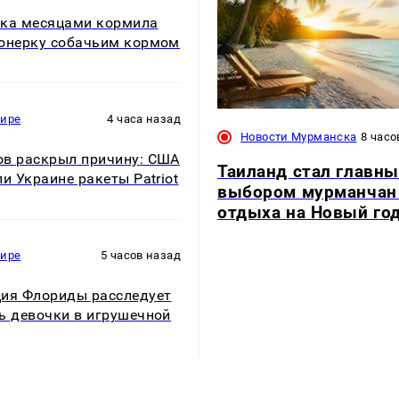
ка месяцами кормила
онерку собачьим кормом
мире
4 часа назад
Новости Мурманска
8 часо
в раскрыл причину: США
Таиланд стал главн
ли Украине ракеты Patriot
выбором мурманчан
отдыха на Новый го
мире
5 часов назад
ия Флориды расследует
ь девочки в игрушечной