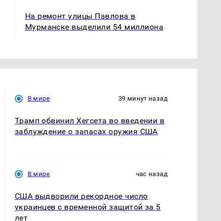
На ремонт улицы Павлова в
Мурманске выделили 54 миллиона
В мире
39 минут назад
Трамп обвинил Хегсета во введении в
заблуждение о запасах оружия США
В мире
час назад
США выдворили рекордное число
украинцев с временной защитой за 5
лет