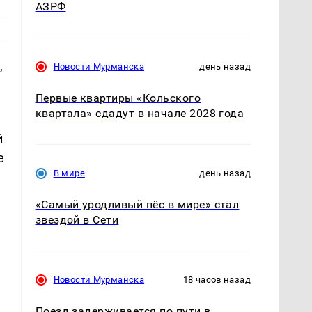
АЗРФ
,
Новости Мурманска
день назад
Первые квартиры «Кольского
квартала» сдадут в начале 2028 года
й
е
В мире
день назад
«Самый уродливый пёс в мире» стал
звездой в Сети
Новости Мурманска
18 часов назад
Поезд задерживается по пути в