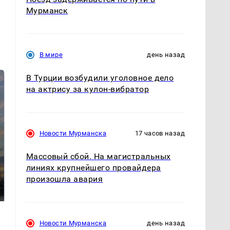
Мурманск
В мире
день назад
В Турции возбудили уголовное дело
на актрису за кулон-вибратор
Новости Мурманска
17 часов назад
Массовый сбой. На магистральных
СМИ: В Химках на
линиях крупнейшего провайдера
полицейскую
В магазинах России
произошла авария
машину напали и
ажиотаж из-за этого
подожгли.
продукта: что купить?
Новости Мурманска
день назад