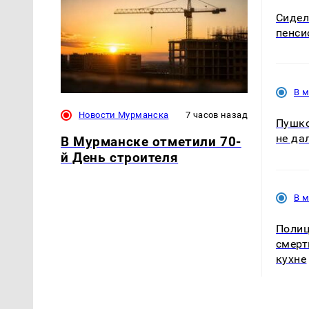
Сидел
пенси
В 
Новости Мурманска
7 часов назад
Пушко
не да
В Мурманске отметили 70-
й День строителя
В 
Полиц
смерт
кухне