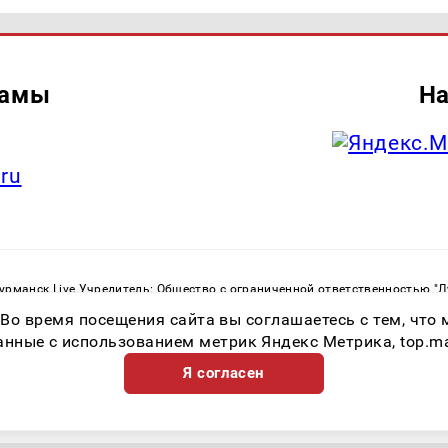
ламы
На
.ru
рманск Live Учредитель: Общество с ограниченной ответственностью "
. С. Тел.: +79023790276 Адрес эл. почты:
infolivesmi@yandex.ru
Знак инф
 Во время посещения сайта вы соглашаетесь с тем, чт
ная служба по надзору в сфере связи, информационных технологий и м
Регистрационный номер СМИ ЭЛ № ФС 77 - 82534 от 21.01.2022
ные с использованием метрик Яндекс Метрика, top.mail.
Я согласен
Возрастная категория сайта 16+