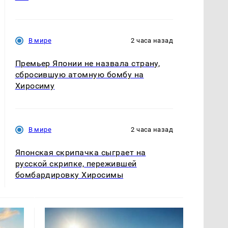
В мире
2 часа назад
Премьер Японии не назвала страну,
сбросившую атомную бомбу на
Хиросиму
В мире
2 часа назад
Японская скрипачка сыграет на
русской скрипке, пережившей
бомбардировку Хиросимы