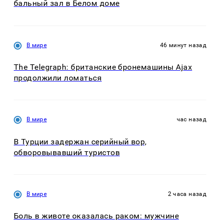
бальный зал в Белом доме
В мире
46 минут назад
The Telegraph: британские бронемашины Ajax
продолжили ломаться
В мире
час назад
В Турции задержан серийный вор,
обворовывавший туристов
В мире
2 часа назад
Боль в животе оказалась раком: мужчине