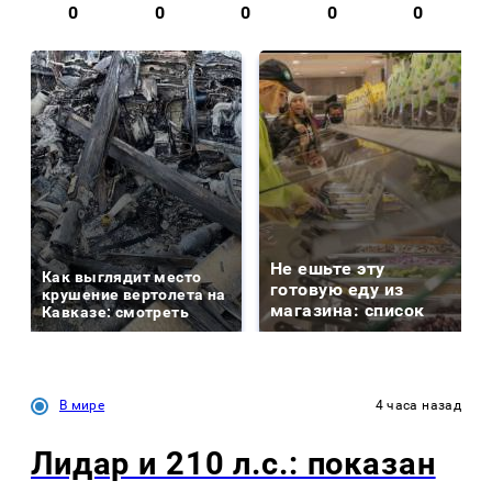
0
0
0
0
0
Не ешьте эту
Как выглядит место
готовую еду из
крушение вертолета на
магазина: список
Кавказе: смотреть
В мире
4 часа назад
Лидар и 210 л.с.: показан