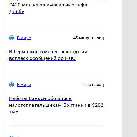
£430 млн из-за «могилы» эльфа
Добби
В мире
45 минут назад
В Германии отмечен рекордный
всплеск сообщений об НЛО
В мире
час назад
Работы Бэнкси обошлись
налогоплательщикам Британии в $202
тыс.