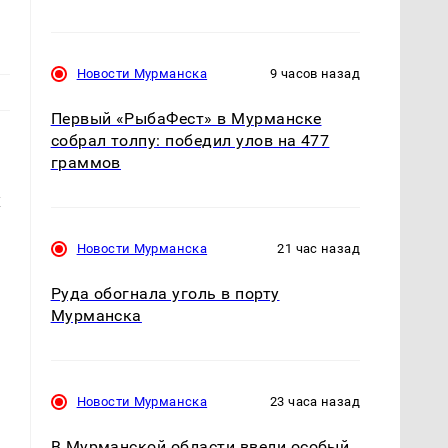
Новости Мурманска
9 часов назад
Первый «РыбаФест» в Мурманске
собрал толпу: победил улов на 477
граммов
х
Новости Мурманска
21 час назад
Руда обогнала уголь в порту
Мурманска
Новости Мурманска
23 часа назад
В Мурманской области ввели особый