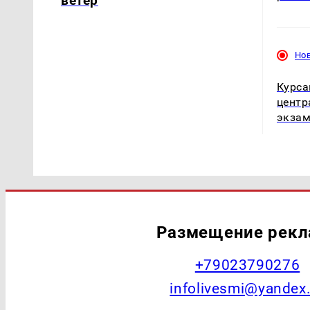
ветер
Но
Курса
центр
экза
Размещение рек
+79023790276
infolivesmi@yandex