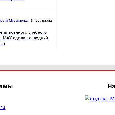
вости Мурманска
3 часа назад
нты военного учебного
а МАУ сдали последний
мен
ламы
На
.ru