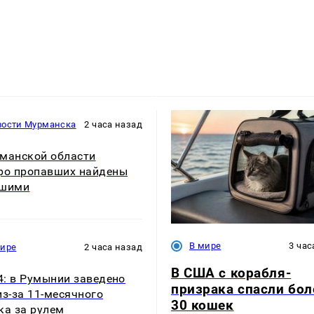
вости Мурманска
2 часа назад
манской области
ро пропавших найдены
бшими
В мире
3 час
мире
2 часа назад
В США с корабля-
24: в Румынии заведено
призрака спасли бол
из-за 11-месячного
30 кошек
ка за рулем