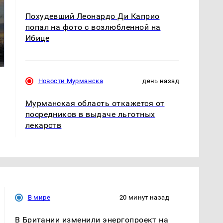
Похудевший Леонардо Ди Каприо
попал на фото с возлюбленной на
СМИ: В Химках на
Ибице
полицейскую
В магазинах России
машину напали и
ажиотаж из-за этого
подожгли.
продукта: что купить?
Новости Мурманска
день назад
Мурманская область откажется от
посредников в выдаче льготных
лекарств
В мире
20 минут назад
В Британии изменили энергопроект на