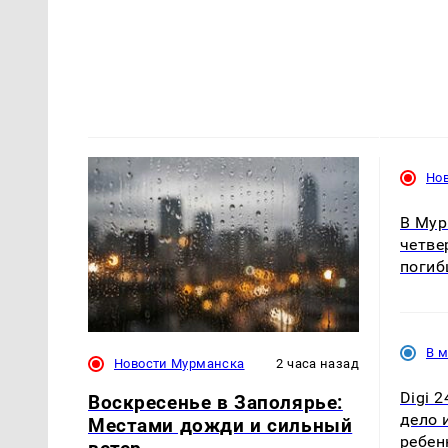
Но
В Мур
четве
поги
В 
Новости Мурманска
2 часа назад
Digi 
Воскресенье в Заполярье:
дело 
Местами дожди и сильный
ребен