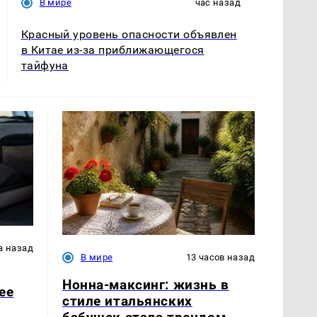
В мире
час назад
Красный уровень опасности объявлен
в Китае из-за приближающегося
тайфуна
а назад
В мире
13 часов назад
Нонна-максинг: жизнь в
ее
стиле итальянских