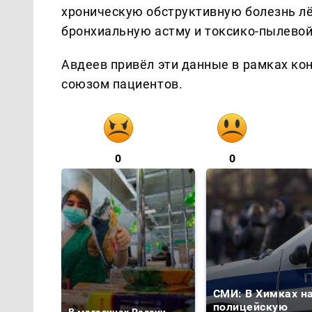
хроническую обструктивную болезнь л
бронхиальную астму и токсико-пылевой
Авдеев привёл эти данные в рамках ко
союзом пациентов.
0
0
СМИ: В Химках н
полицейскую
В магазинах России