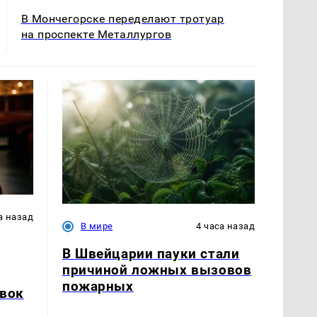
В Мончегорске переделают тротуар
на проспекте Металлургов
а назад
В мире
4 часа назад
В Швейцарии пауки стали
причиной ложных вызовов
пожарных
явок