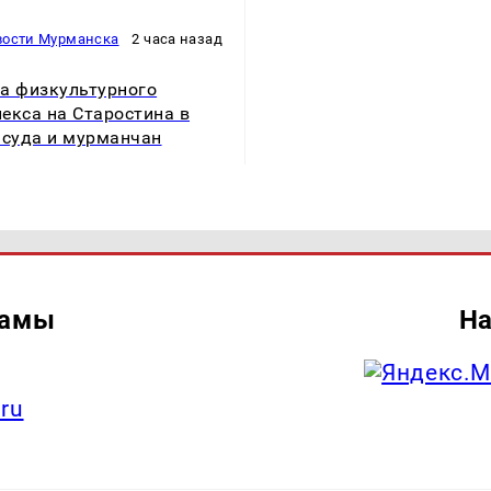
вости Мурманска
2 часа назад
а физкультурного
екса на Старостина в
 суда и мурманчан
ламы
На
.ru