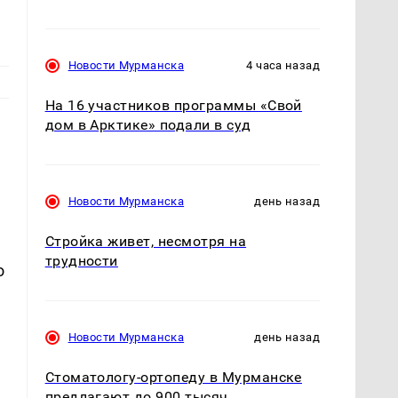
Новости Мурманска
4 часа назад
На 16 участников программы «Свой
дом в Арктике» подали в суд
Новости Мурманска
день назад
Стройка живет, несмотря на
трудности
о
Новости Мурманска
день назад
Стоматологу-ортопеду в Мурманске
предлагают до 900 тысяч