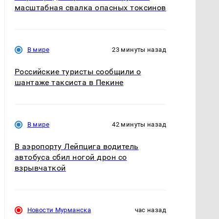
масштабная свалка опасных токсинов
В мире
23 минуты назад
Российские туристы сообщили о
шантаже таксиста в Пекине
В мире
42 минуты назад
В аэропорту Лейпцига водитель
автобуса сбил ногой дрон со
взрывчаткой
Новости Мурманска
час назад