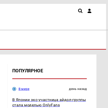
ПОПУЛЯРНОЕ
В мире
день назад
В Японии экс-участница айдол-группы
стала моделью OnlyFans