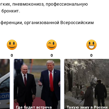
ёгких, пневмокониоз, профессиональную
 бронхит.
нференции, организованной Всероссийским
0
0
0
а
Где будет встреча
Такую зиму в России