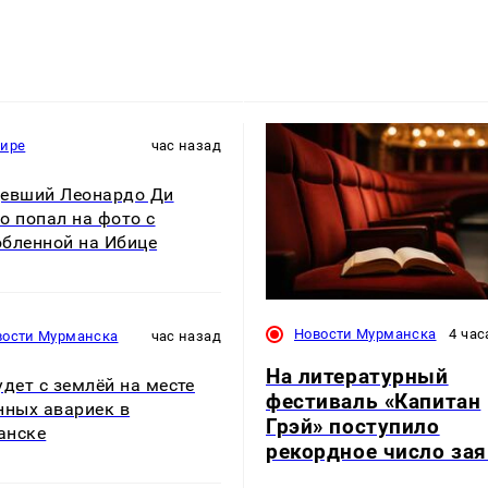
мире
час назад
евший Леонардо Ди
о попал на фото с
бленной на Ибице
Новости Мурманска
4 час
вости Мурманска
час назад
На литературный
удет с землёй на месте
фестиваль «Капитан
нных авариек в
Грэй» поступило
анске
рекордное число за