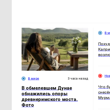
В 
Похуд
Капри
возлю
Но
В мире
3 часа назад
Что б
В обмелевшем Дунае
снесё
обнажились опоры
Мурм
древнеримского моста.
Фото