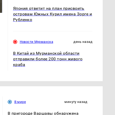
были украдены 18
крушение вертолета на
миллионов рублей
Япония ответит на план присвоить
Кавказе: смотреть
островам Южных Курил имена Зорге и
Рубленко
Новости Мурманска
день назад
В Китай из Мурманской области
отправили более 200 тонн живого
краба
В мире
минуту назад
В пригороде Варшавы обнаружена