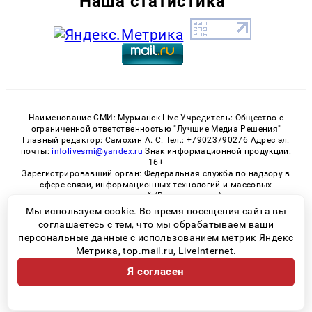
Наша статистика
Наименование СМИ: Мурманск Live Учредитель: Общество с
ограниченной ответственностью "Лучшие Медиа Решения"
Главный редактор: Самохин А. С. Тел.: +79023790276 Адрес эл.
почты:
infolivesmi@yandex.ru
Знак информационной продукции:
16+
Зарегистрировавший орган: Федеральная служба по надзору в
сфере связи, информационных технологий и массовых
коммуникаций (Роскомнадзор)
Регистрационный номер СМИ ЭЛ № ФС 77 - 82534 от 21.01.2022
Мы используем cookie. Во время посещения сайта вы
соглашаетесь с тем, что мы обрабатываем ваши
персональные данные с использованием метрик Яндекс
Метрика, top.mail.ru, LiveInternet.
© 2026 «Murmansk-live» | Все права защищены
Я согласен
Возрастная категория сайта 16+
Политика конфиденциальности