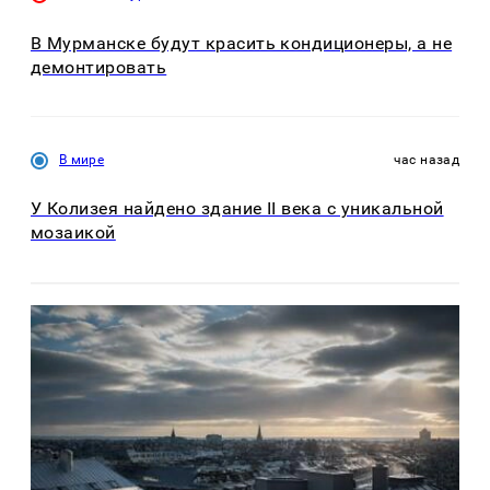
В Мурманске будут красить кондиционеры, а не
демонтировать
В мире
час назад
У Колизея найдено здание II века с уникальной
мозаикой