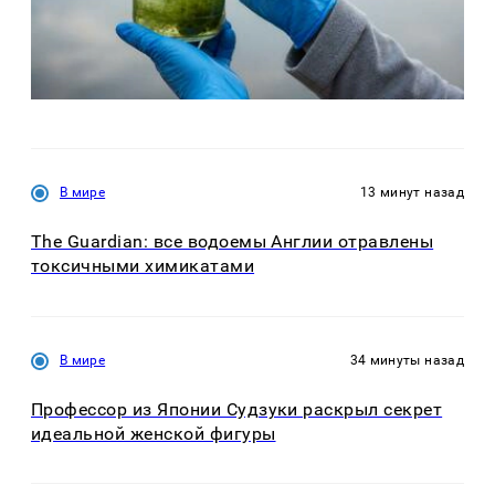
В мире
13 минут назад
The Guardian: все водоемы Англии отравлены
токсичными химикатами
В мире
34 минуты назад
Профессор из Японии Судзуки раскрыл секрет
идеальной женской фигуры