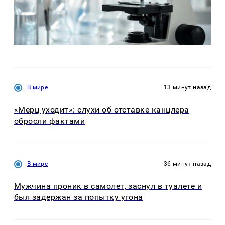
В мире
13 минут назад
«Мерц уходит»: слухи об отставке канцлера
обросли фактами
В мире
36 минут назад
Мужчина проник в самолет, заснул в туалете и
был задержан за попытку угона