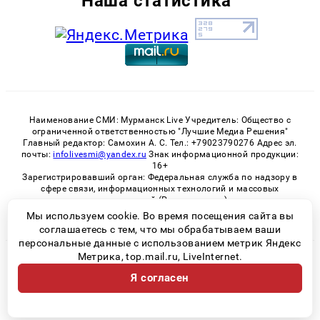
Наша статистика
Наименование СМИ: Мурманск Live Учредитель: Общество с
ограниченной ответственностью "Лучшие Медиа Решения"
Главный редактор: Самохин А. С. Тел.: +79023790276 Адрес эл.
почты:
infolivesmi@yandex.ru
Знак информационной продукции:
16+
Зарегистрировавший орган: Федеральная служба по надзору в
сфере связи, информационных технологий и массовых
коммуникаций (Роскомнадзор)
Регистрационный номер СМИ ЭЛ № ФС 77 - 82534 от 21.01.2022
Мы используем cookie. Во время посещения сайта вы
соглашаетесь с тем, что мы обрабатываем ваши
персональные данные с использованием метрик Яндекс
Метрика, top.mail.ru, LiveInternet.
© 2026 «Murmansk-live» | Все права защищены
Я согласен
Возрастная категория сайта 16+
Политика конфиденциальности