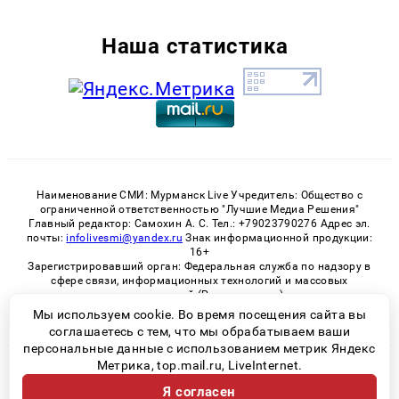
Наша статистика
Наименование СМИ: Мурманск Live Учредитель: Общество с
ограниченной ответственностью "Лучшие Медиа Решения"
Главный редактор: Самохин А. С. Тел.: +79023790276 Адрес эл.
почты:
infolivesmi@yandex.ru
Знак информационной продукции:
16+
Зарегистрировавший орган: Федеральная служба по надзору в
сфере связи, информационных технологий и массовых
коммуникаций (Роскомнадзор)
Регистрационный номер СМИ ЭЛ № ФС 77 - 82534 от 21.01.2022
Мы используем cookie. Во время посещения сайта вы
соглашаетесь с тем, что мы обрабатываем ваши
персональные данные с использованием метрик Яндекс
Метрика, top.mail.ru, LiveInternet.
© 2026 «Murmansk-live» | Все права защищены
Я согласен
Возрастная категория сайта 16+