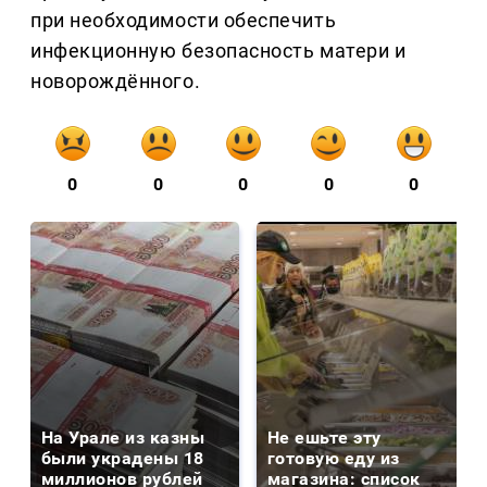
при необходимости обеспечить
инфекционную безопасность матери и
новорождённого.
0
0
0
0
0
На Урале из казны
Не ешьте эту
были украдены 18
готовую еду из
миллионов рублей
магазина: список