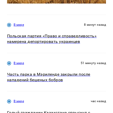
В мире
8 минут назад
Польская партия «Право и справедливость»
намерена депортировать украинцев
В мире
51 минуту назад
Часть парка в Мэриленде закрыли после
нападений бешеных бобров
В мире
час назад
Голый гражданин Казахстана спрыгнул с