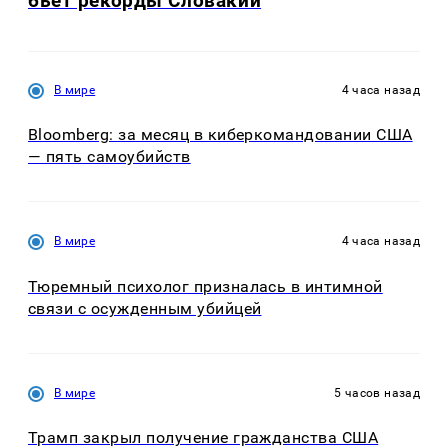
бьет рекорды Словакии
В мире
4 часа назад
Bloomberg: за месяц в киберкомандовании США
— пять самоубийств
В мире
4 часа назад
Тюремный психолог призналась в интимной
связи с осужденным убийцей
В мире
5 часов назад
Трамп закрыл получение гражданства США