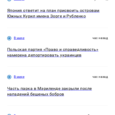
Япония ответит на план присвоить островам
Южных Курил имена Зорге и Рубленко
В мире
час назад
Польская партия «Право и справедливость»
намерена депортировать украинцев
В мире
час назад
Часть парка в Мэриленде закрыли после
нападений бешеных бобров