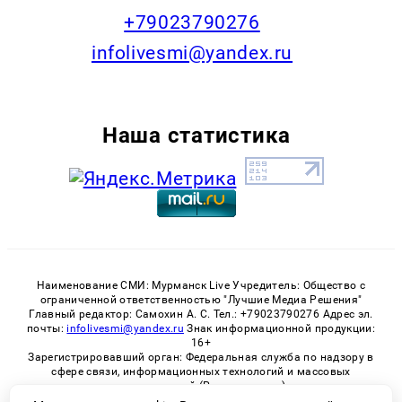
+79023790276
infolivesmi@yandex.ru
Наша статистика
Наименование СМИ: Мурманск Live Учредитель: Общество с
ограниченной ответственностью "Лучшие Медиа Решения"
Главный редактор: Самохин А. С. Тел.: +79023790276 Адрес эл.
почты:
infolivesmi@yandex.ru
Знак информационной продукции:
16+
Зарегистрировавший орган: Федеральная служба по надзору в
сфере связи, информационных технологий и массовых
коммуникаций (Роскомнадзор)
Регистрационный номер СМИ ЭЛ № ФС 77 - 82534 от 21.01.2022