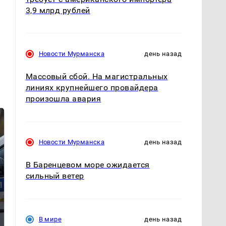
3,9 млрд рублей
Новости Мурманска
день назад
Массовый сбой. На магистральных
линиях крупнейшего провайдера
произошла авария
Новости Мурманска
день назад
В Баренцевом море ожидается
сильный ветер
Где будет встреча
Такую зиму в России
президентов США и
никто не ждал: как
В мире
день назад