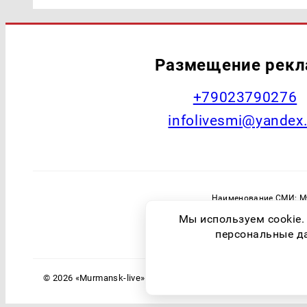
Размещение рек
+79023790276
infolivesmi@yandex
Наименование СМИ: Му
Главный редактор: Самохин А
Мы используем cookie.
Зарегистрировавший орган: Федераль
персональные дан
© 2026 «Murmansk-live» | Все права защищены