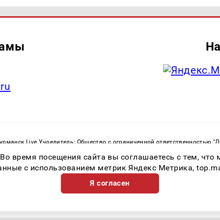
ламы
На
.ru
рманск Live Учредитель: Общество с ограниченной ответственностью "
. С. Тел.: +79023790276 Адрес эл. почты:
infolivesmi@yandex.ru
Знак инф
 Во время посещения сайта вы соглашаетесь с тем, чт
ная служба по надзору в сфере связи, информационных технологий и м
Регистрационный номер СМИ ЭЛ № ФС 77 - 82534 от 21.01.2022
ные с использованием метрик Яндекс Метрика, top.mail.
Я согласен
Возрастная категория сайта 16+