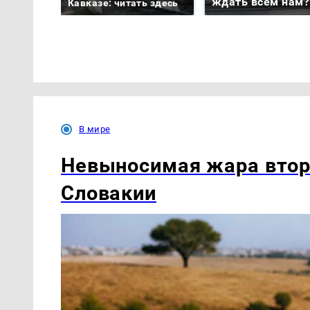
ждать всем нам?
Кавказе: читать здесь
В мире
Невыносимая жара втор
Словакии