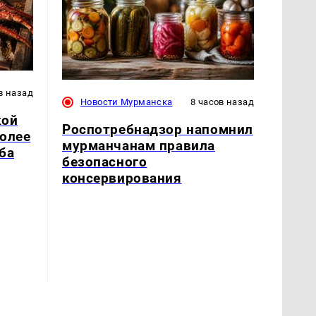
в назад
Новости Мурманска
8 часов назад
кой
Роспотребнадзор напомнил
более
мурманчанам правила
ба
безопасного
консервирования