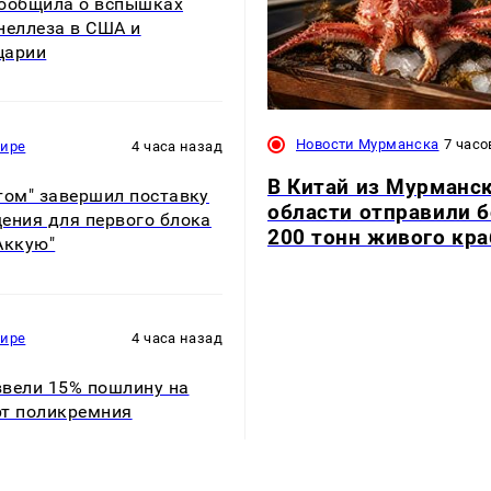
ообщила о вспышках
неллеза в США и
царии
Новости Мурманска
7 часо
мире
4 часа назад
В Китай из Мурманс
том" завершил поставку
области отправили 
ения для первого блока
200 тонн живого кра
Аккую"
мире
4 часа назад
вели 15% пошлину на
т поликремния