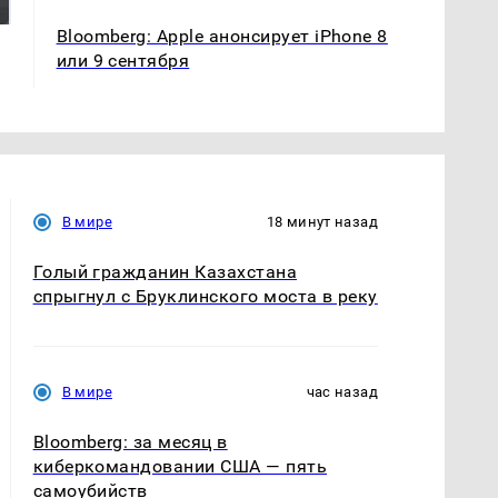
России: Европа?
так?!
Bloomberg: Apple анонсирует iPhone 8
или 9 сентября
В мире
18 минут назад
Голый гражданин Казахстана
спрыгнул с Бруклинского моста в реку
В мире
час назад
Bloomberg: за месяц в
киберкомандовании США — пять
самоубийств