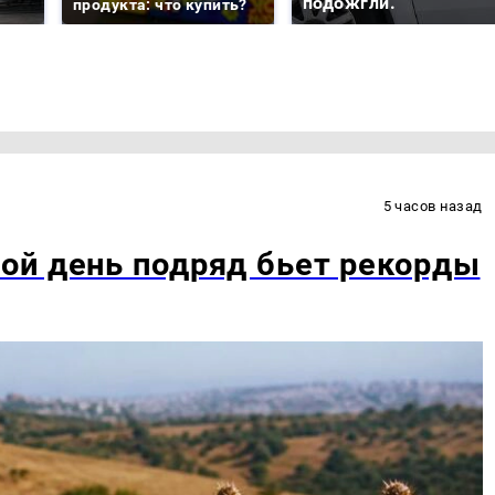
подожгли.
продукта: что купить?
5 часов назад
ой день подряд бьет рекорды