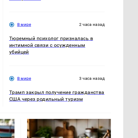
В мире
2 часа назад
Тюремный психолог призналась в
интимной связи с осужденным
убийцей
В мире
3 часа назад
Трамп закрыл получение гражданства
США через родильный туризм