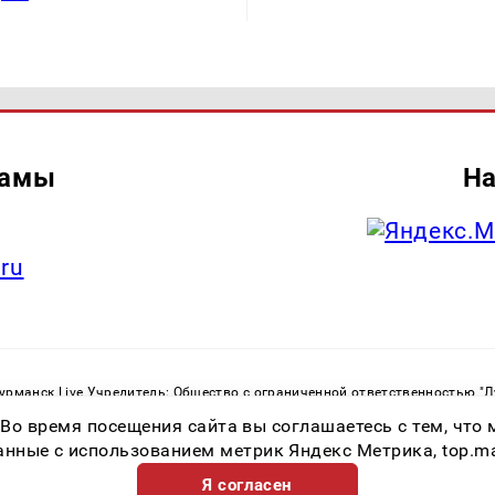
ламы
На
.ru
рманск Live Учредитель: Общество с ограниченной ответственностью "
. С. Тел.: +79023790276 Адрес эл. почты:
infolivesmi@yandex.ru
Знак инф
 Во время посещения сайта вы соглашаетесь с тем, чт
ная служба по надзору в сфере связи, информационных технологий и м
Регистрационный номер СМИ ЭЛ № ФС 77 - 82534 от 21.01.2022
ные с использованием метрик Яндекс Метрика, top.mail.
Я согласен