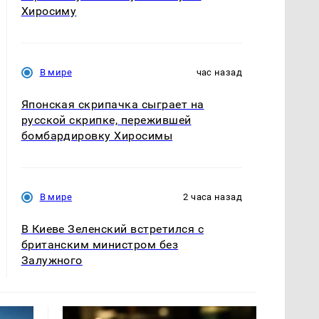
Хиросиму
В мире
час назад
Японская скрипачка сыграет на
русской скрипке, пережившей
бомбардировку Хиросимы
В мире
2 часа назад
В Киеве Зеленский встретился с
британским министром без
Залужного