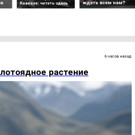
ра
ждать всем нам?
Кавказе: читать здесь
6 часов назад
лотоядное растение