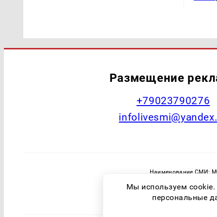
Размещение рек
+79023790276
infolivesmi@yandex
Наименование СМИ: Му
Главный редактор: Самохин А
Мы используем cookie.
Зарегистрировавший орган: Федераль
персональные дан