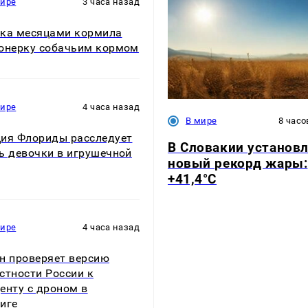
мире
3 часа назад
ка месяцами кормила
онерку собачьим кормом
мире
4 часа назад
В мире
8 часо
ия Флориды расследует
В Словакии установ
ь девочки в игрушечной
новый рекорд жары:
+41,4°С
мире
4 часа назад
н проверяет версию
стности России к
енту с дроном в
иге