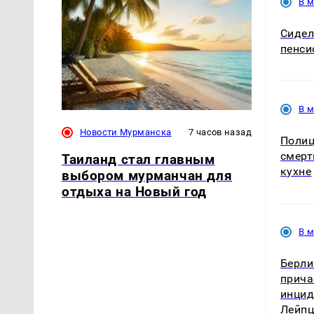
В 
Сидел
пенси
В 
Новости Мурманска
7 часов назад
Полиц
смерт
Таиланд стал главным
кухне
выбором мурманчан для
отдыха на Новый год
В 
Берли
прича
инцид
Лейпц