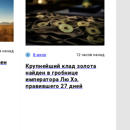
в назад
В мире
12 часов назад
лен
Крупнейший клад золота
найден в гробнице
императора Лю Хэ,
правившего 27 дней