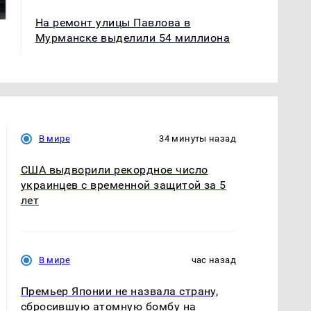
подожгли.
продукта: что купить?
На ремонт улицы Павлова в
Мурманске выделили 54 миллиона
В мире
34 минуты назад
США выдворили рекордное число
украинцев с временной защитой за 5
лет
В мире
час назад
Премьер Японии не назвала страну,
сбросившую атомную бомбу на