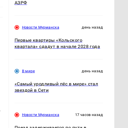
АЗРФ
Новости Мурманска
день назад
Первые квартиры «Кольского
квартала» сдадут в начале 2028 года
В мире
день назад
«Самый уродливый пёс в мире» стал
звездой в Сети
о
Новости Мурманска
17 часов назад
Поезд задерживается по пути в