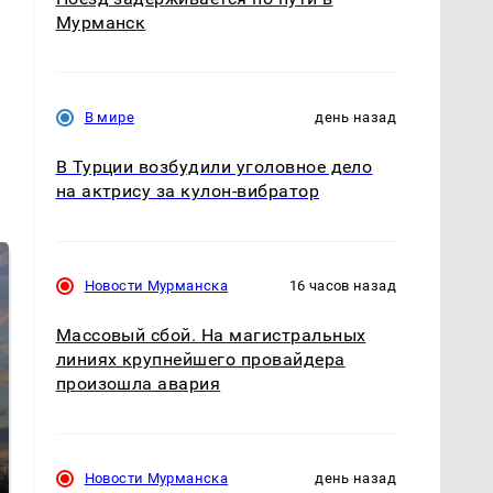
Мурманск
В мире
день назад
В Турции возбудили уголовное дело
на актрису за кулон-вибратор
Новости Мурманска
16 часов назад
Массовый сбой. На магистральных
линиях крупнейшего провайдера
произошла авария
СМИ: В Химках на
полицейскую
В магазинах России
Новости Мурманска
день назад
машину напали и
ажиотаж из-за этого