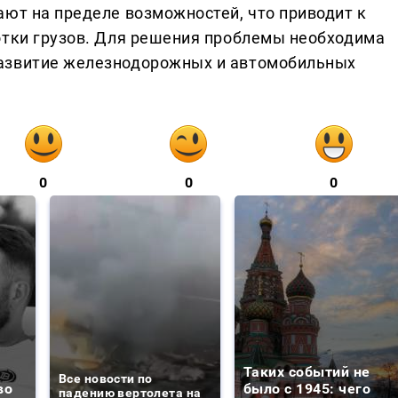
ают на пределе возможностей, что приводит к
отки грузов. Для решения проблемы необходима
азвитие железнодорожных и автомобильных
0
0
0
Таких событий не
Все новости по
во
было с 1945: чего
падению вертолета на