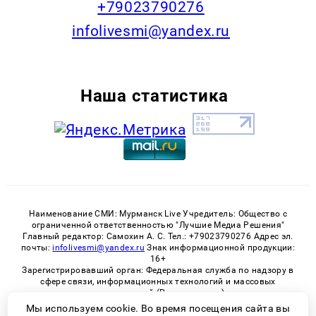
+79023790276
infolivesmi@yandex.ru
Наша статистика
Наименование СМИ: Мурманск Live Учредитель: Общество с
ограниченной ответственностью "Лучшие Медиа Решения"
Главный редактор: Самохин А. С. Тел.: +79023790276 Адрес эл.
почты:
infolivesmi@yandex.ru
Знак информационной продукции:
16+
Зарегистрировавший орган: Федеральная служба по надзору в
сфере связи, информационных технологий и массовых
коммуникаций (Роскомнадзор)
Регистрационный номер СМИ ЭЛ № ФС 77 - 82534 от 21.01.2022
Мы используем cookie. Во время посещения сайта вы