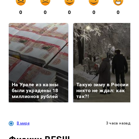
0
0
0
0
0
На Урале из казны
Такую зиму в России
были украдены 18
никто не ждал: как
миллионов рублей
так?!
В мире
3 часа назад