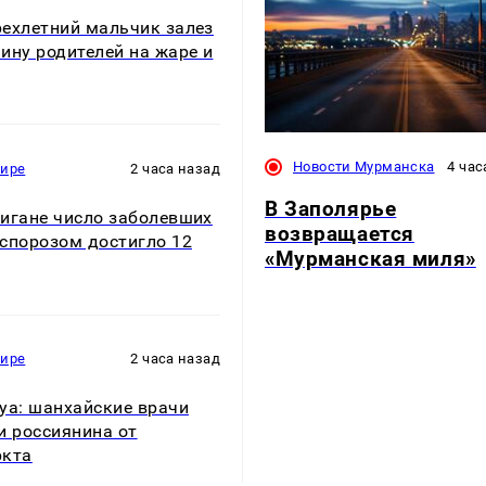
ехлетний мальчик залез
ину родителей на жаре и
Новости Мурманска
4 час
мире
2 часа назад
В Заполярье
игане число заболевших
возвращается
спорозом достигло 12
«Мурманская миля»
мире
2 часа назад
уа: шанхайские врачи
и россиянина от
ркта