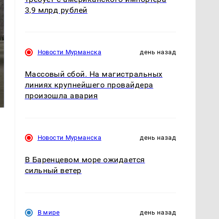
3,9 млрд рублей
Новости Мурманска
день назад
Массовый сбой. На магистральных
На Урале из казны
Как выглядит место
линиях крупнейшего провайдера
были украдены 18
крушение вертолета на
произошла авария
миллионов рублей
Кавказе: смотреть
Новости Мурманска
день назад
В Баренцевом море ожидается
сильный ветер
В мире
день назад