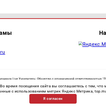
ламы
На
.ru
рманск Live Учредитель: Общество с ограниченной ответственностью "
. С. Тел.: +79023790276 Адрес эл. почты:
infolivesmi@yandex.ru
Знак инф
 Во время посещения сайта вы соглашаетесь с тем, чт
ная служба по надзору в сфере связи, информационных технологий и м
Регистрационный номер СМИ ЭЛ № ФС 77 - 82534 от 21.01.2022
ные с использованием метрик Яндекс Метрика, top.mail.
Я согласен