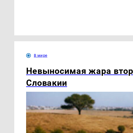
В мире
Невыносимая жара втор
Словакии