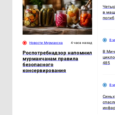
Четыр
в маш
погиб
В 
Новости Мурманска
4 часа назад
В Мич
Роспотребнадзор напомнил
цикло
мурманчанам правила
485
безопасного
консервирования
В 
Синьх
спасл
инфа