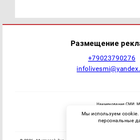
Размещение рек
+79023790276
infolivesmi@yandex
Наименование СМИ: Му
Главный редактор: Самохин А
Мы используем cookie.
Зарегистрировавший орган: Федераль
персональные дан