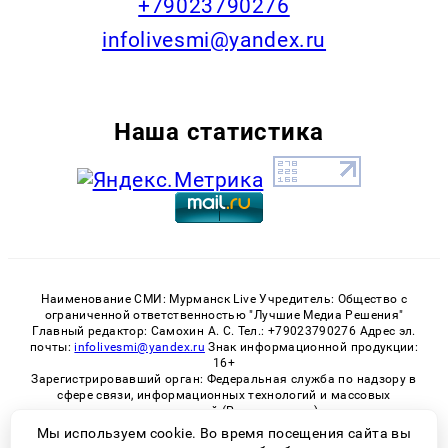
+79023790276
infolivesmi@yandex.ru
Наша статистика
Наименование СМИ: Мурманск Live Учредитель: Общество с
ограниченной ответственностью "Лучшие Медиа Решения"
Главный редактор: Самохин А. С. Тел.: +79023790276 Адрес эл.
почты:
infolivesmi@yandex.ru
Знак информационной продукции:
16+
Зарегистрировавший орган: Федеральная служба по надзору в
сфере связи, информационных технологий и массовых
коммуникаций (Роскомнадзор)
Регистрационный номер СМИ ЭЛ № ФС 77 - 82534 от 21.01.2022
Мы используем cookie. Во время посещения сайта вы