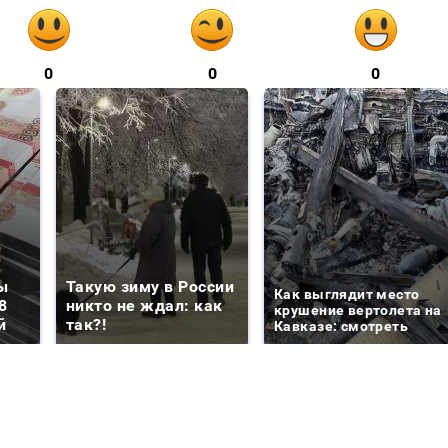
0
0
0
ы
Такую зиму в России
Как выглядит место
8
никто не ждал: как
крушение вертолета на
й
так?!
Кавказе: смотреть