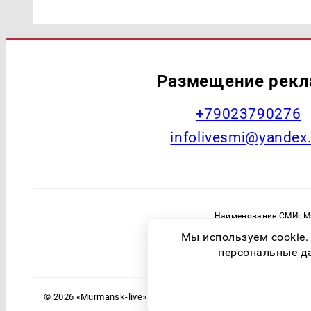
Размещение рек
+79023790276
infolivesmi@yandex
Наименование СМИ: Му
Главный редактор: Самохин А
Мы используем cookie.
Зарегистрировавший орган: Федераль
персональные дан
© 2026 «Murmansk-live» | Все права защищены