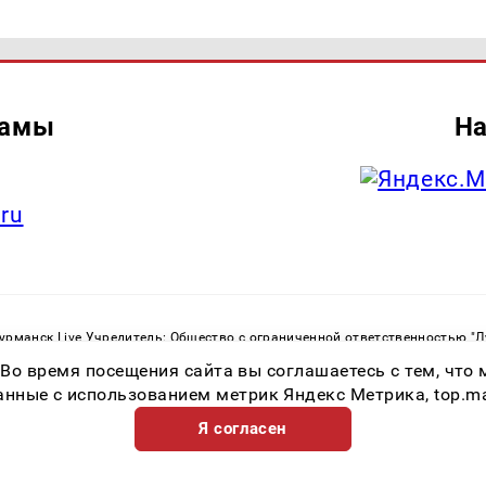
ламы
На
.ru
рманск Live Учредитель: Общество с ограниченной ответственностью "
. С. Тел.: +79023790276 Адрес эл. почты:
infolivesmi@yandex.ru
Знак инф
 Во время посещения сайта вы соглашаетесь с тем, чт
ная служба по надзору в сфере связи, информационных технологий и м
Регистрационный номер СМИ ЭЛ № ФС 77 - 82534 от 21.01.2022
ные с использованием метрик Яндекс Метрика, top.mail.
Я согласен
Возрастная категория сайта 16+