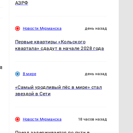
АЗРФ
Новости Мурманска
день назад
Первые квартиры «Кольского
квартала» сдадут в начале 2028 года
я
В мире
день назад
«Самый уродливый пёс в мире» стал
звездой в Сети
Новости Мурманска
18 часов назад
Поезд задерживается по пути в