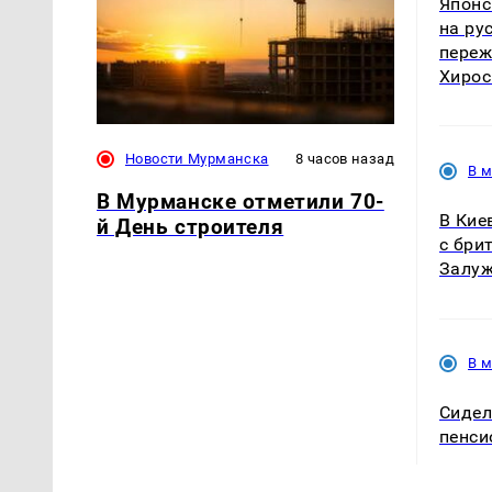
Японс
на ру
переж
Хиро
Новости Мурманска
8 часов назад
В 
В Мурманске отметили 70-
В Кие
й День строителя
с бри
Залуж
В 
Сидел
пенси