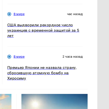
В мире
час назад
США выдворили рекордное число
украинцев с временной защитой за 5
лет
В мире
2 часа назад
Премьер Японии не назвала страну,
сбросившую атомную бомбу на
Хиросиму