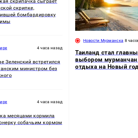
кая скрипачка сыграет
сской скрипке,
ившей бомбардировку
симы
Новости Мурманска
8 часо
мире
4 часа назад
Таиланд стал главн
выбором мурманчан
ве Зеленский встретился
отдыха на Новый го
танским министром без
ного
мире
4 часа назад
ка месяцами кормила
онерку собачьим кормом