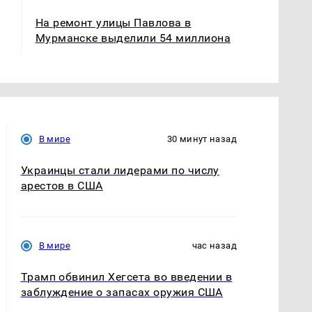
На ремонт улицы Павлова в
Мурманске выделили 54 миллиона
В мире
30 минут назад
Украинцы стали лидерами по числу
арестов в США
В мире
час назад
Трамп обвинил Хегсета во введении в
заблуждение о запасах оружия США