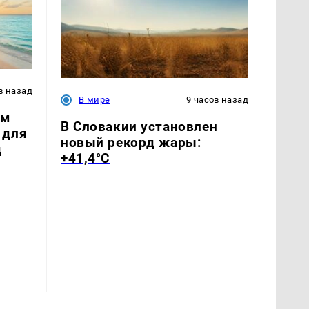
в назад
В мире
9 часов назад
ым
В Словакии установлен
 для
новый рекорд жары:
д
+41,4°С