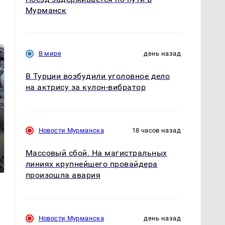
Мурманск
В мире
день назад
В Турции возбудили уголовное дело
на актрису за кулон-вибратор
Новости Мурманска
18 часов назад
Не ешьте эту
В ОАЭ произошло
Массовый сбой. На магистральных
готовую еду из
жестокое убийство
магазина: список
криптомиллионера
линиях крупнейшего провайдера
произошла авария
Новости Мурманска
день назад