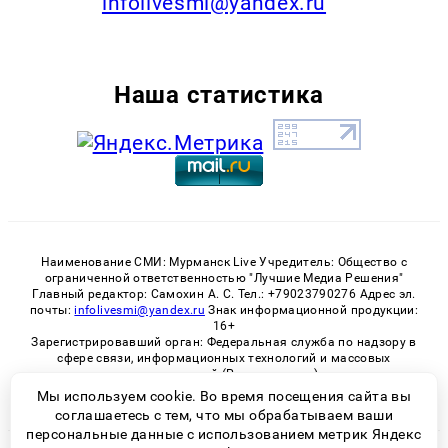
infolivesmi@yandex.ru
Наша статистика
Наименование СМИ: Мурманск Live Учредитель: Общество с
ограниченной ответственностью "Лучшие Медиа Решения"
Главный редактор: Самохин А. С. Тел.: +79023790276 Адрес эл.
почты:
infolivesmi@yandex.ru
Знак информационной продукции:
16+
Зарегистрировавший орган: Федеральная служба по надзору в
сфере связи, информационных технологий и массовых
коммуникаций (Роскомнадзор)
Регистрационный номер СМИ ЭЛ № ФС 77 - 82534 от 21.01.2022
Мы используем cookie. Во время посещения сайта вы
соглашаетесь с тем, что мы обрабатываем ваши
персональные данные с использованием метрик Яндекс