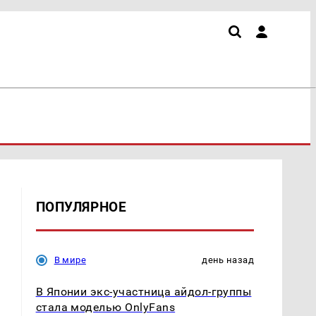
ПОПУЛЯРНОЕ
В мире
день назад
В Японии экс-участница айдол-группы
стала моделью OnlyFans