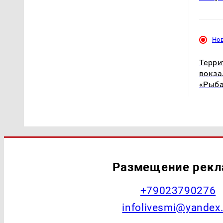
Но
Терри
вокза
«Рыб
Размещение рек
+79023790276
infolivesmi@yandex