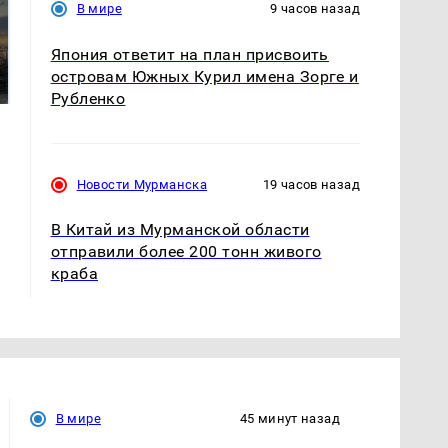
В мире
9 часов назад
СМИ: В Химках на
полицейскую
Япония ответит на план присвоить
В магазинах России
машину напали и
ажиотаж из-за этого
островам Южных Курил имена Зорге и
подожгли.
продукта: что купить?
Рубленко
Новости Мурманска
19 часов назад
В Китай из Мурманской области
отправили более 200 тонн живого
краба
В мире
45 минут назад