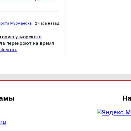
вости Мурманска
2 часа назад
торию у морского
ла перекроют на время
афеста»
ламы
На
.ru