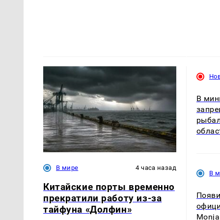
Но
В мин
запре
рыбал
облас
В мире
4 часа назад
В 
Китайские порты временно
Появи
прекратили работу из-за
офици
тайфуна «Долфин»
Monja