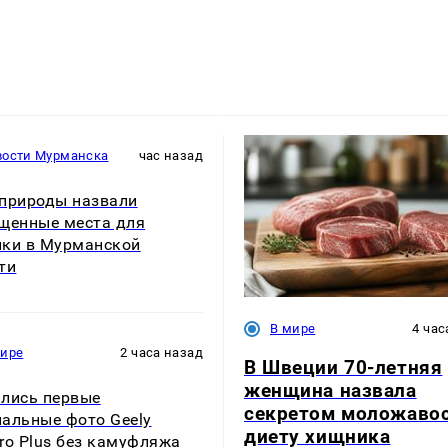
вости Мурманска
час назад
природы назвали
щенные места для
ки в Мурманской
ти
В мире
4 час
мире
2 часа назад
В Швеции 70-летняя
женщина назвала
лись первые
секретом моложаво
альные фото Geely
диету хищника
ro Plus без камуфляжа