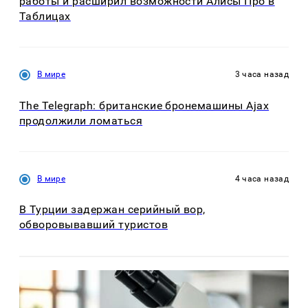
работы и расширил возможности Алисы Про в
Таблицах
В мире
3 часа назад
The Telegraph: британские бронемашины Ajax
продолжили ломаться
В мире
4 часа назад
В Турции задержан серийный вор,
обворовывавший туристов