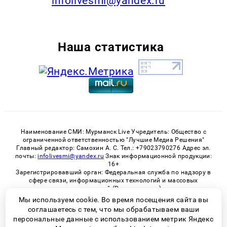
infolivesmi@yandex.ru
Наша статистика
Наименование СМИ: Мурманск Live Учредитель: Общество с
ограниченной ответственностью "Лучшие Медиа Решения"
Главный редактор: Самохин А. С. Тел.: +79023790276 Адрес эл.
почты:
infolivesmi@yandex.ru
Знак информационной продукции:
16+
Зарегистрировавший орган: Федеральная служба по надзору в
сфере связи, информационных технологий и массовых
коммуникаций (Роскомнадзор)
Регистрационный номер СМИ ЭЛ № ФС 77 - 82534 от 21.01.2022
Мы используем cookie. Во время посещения сайта вы
соглашаетесь с тем, что мы обрабатываем ваши
персональные данные с использованием метрик Яндекс