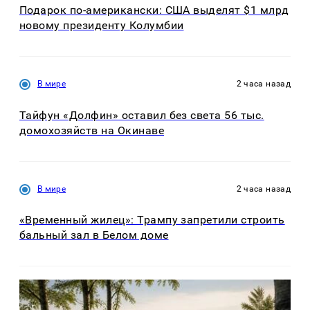
Подарок по-американски: США выделят $1 млрд
новому президенту Колумбии
В мире
2 часа назад
Тайфун «Долфин» оставил без света 56 тыс.
домохозяйств на Окинаве
В мире
2 часа назад
«Временный жилец»: Трампу запретили строить
бальный зал в Белом доме